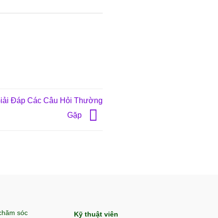
Giải Đáp Các Câu Hỏi Thường
Gặp
 chăm sóc
Kỹ thuật viên