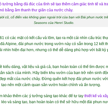
iới cũ, cổ điển vào không gian ngoài trời của bạn với Đài phun nước 
Seasons của Henri Studio.
có các mặt có kết cấu và lõm, tạo ra một cái nhìn cấu trúc thự
đá Alpine, đài phun nước trong vườn này có sẵn trong 12 kết th
 cái nhìn hiện đại hơn, nhưng có thể dễ dàng phù hợp với bất kỳ
ề kiểu dáng, vật liệu và giá cả, bạn hoàn toàn có thể tìm đượ
ân sách của mình. Hãy biến khu vườn của bạn trở nên sinh độ
đẹp mắt của nước chảy. Đừng quên kết hợp đài phun nước với c
ể tạo nên một cảnh quan sân vườn hoàn chỉnh và ấn tượng.
am khảo thêm các ý tưởng sáng tạo khác để tự tay
thiết kế và x
o léo và sáng tạo, bạn hoàn toàn có thể sở hữu một đài phun 