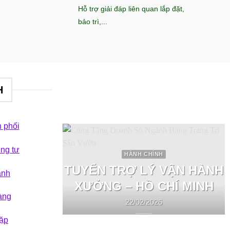
Hỗ trợ giải đáp liên quan lắp đặt,
bảo trì,...
H
 phối
êng tư
HÀNH CHÍNH
TUYỂN TRỢ LÝ VẬN HÀNH
ành
XƯỞNG – HỒ CHÍ MINH
àng
22/02/2026
ặp