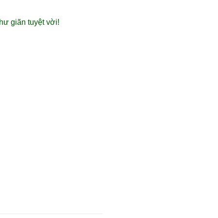
ư giãn tuyệt vời!
0 ₫.