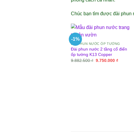
Chúc bạn tìm được đài phun n
-1%
ĐÀI PHUN NƯỚC ỐP TƯỜNG
Đài phun nước 2 tầng cổ điển
ốp tường K13 Copper
Giá
Giá
9.882.500
₫
9.750.000
₫
gốc
hiện
là:
tại
9.882.500 ₫.
là:
9.750.00