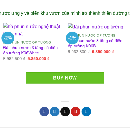
ước ưng ý và biến khu vườn của mình trở thành thiên đường th
ĐÀI PHUN NƯỚC ỐP TƯỜNG
-2%
-1%
Đài phun nước 3 tầng cổ điển
ĐÀI PHUN NƯỚC ỐP TƯỜNG
ốp tường K06B
Đài phun nước 3 tầng cổ điển
Giá
Giá
9.962.500
₫
9.850.000
₫
ốp tường K06White
gốc
hiện
Giá
Giá
5.982.500
₫
5.850.000
₫
là:
tại
gốc
hiện
9.962.500 ₫.
là:
là:
tại
9.850.00
5.982.500 ₫.
là:
0 ₫.
5.850.000 ₫.
BUY NOW