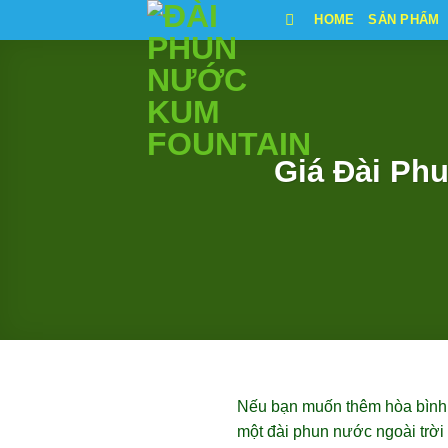
Bỏ
HOME
SẢN PHẨM
qua
nội
dung
Giá Đài Ph
Nếu bạn muốn thêm hòa bình v
một đài phun nước ngoài trời 