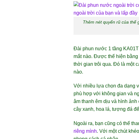
Thêm nét quyến rũ của thế g
Đài phun nước 1 tầng KA01T61 
mắt nào. Được thể hiện bằng 
thời gian trôi qua. Đó là một
nào.
Với nhiều lựa chọn đa dạng v
phù hợp với không gian và ng
âm thanh êm dịu và hình ảnh 
cây xanh, hoa lá, tượng đá đ
Ngoài ra, bạn cũng có thể th
riêng mình
. Với một chút khé
phong cách cá nhân.