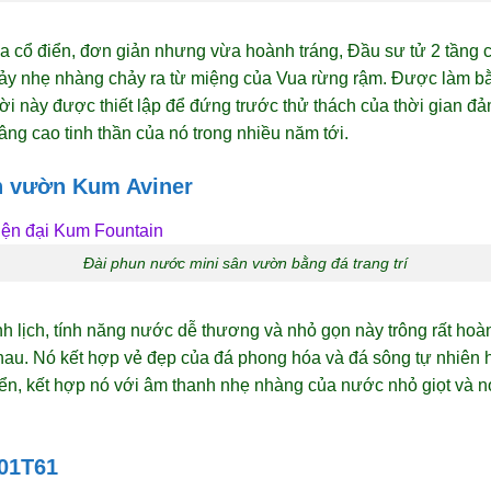
a cổ điển, đơn giản nhưng vừa hoành tráng, Đầu sư tử 2 tầng 
ảy nhẹ nhàng chảy ra từ miệng của Vua rừng rậm. Được làm bằn
ời này được thiết lập để đứng trước thử thách của thời gian đ
ng cao tinh thần của nó trong nhiều năm tới.
ân vườn Kum Aviner
Đài phun nước mini sân vườn bằng đá trang trí
nh lịch, tính năng nước dễ thương và nhỏ gọn này trông rất hoà
hau. Nó kết hợp vẻ đẹp của đá phong hóa và đá sông tự nhiên 
biển, kết hợp nó với âm thanh nhẹ nhàng của nước nhỏ giọt và 
A01T61