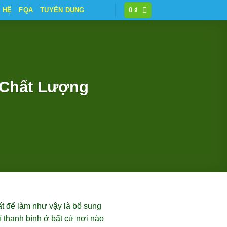
N HỆ
FQA
TUYỂN DỤNG
0
₫
 Chất Lượng
ất để làm như vậy là bổ sung
í thanh bình ở bất cứ nơi nào