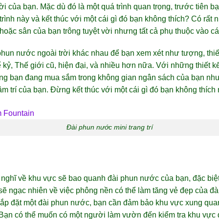
ời của bạn. Mặc dù đó là một quá trình quan trọng, trước tiên bạ
 trình này và kết thúc với một cái gì đó bạn không thích? Có rất
hoặc sân của bạn trông tuyệt vời nhưng tất cả phụ thuộc vào cá
phun nước ngoài trời khác nhau để bạn xem xét như tượng, thiết
 kỷ, Thế giới cũ, hiện đại, và nhiều hơn nữa. Với những thiết k
rằng bạn đang mua sắm trong không gian ngân sách của bạn nh
âm trí của bạn. Đừng kết thúc với một cái gì đó bạn không thích 
Đài phun nước mini trang trí
 nghĩ về khu vực sẽ bao quanh đài phun nước của bạn, đặc biệt
n sẽ ngạc nhiên về việc phông nền có thể làm tăng vẻ đẹp của 
 lắp đặt một đài phun nước, bạn cần đảm bảo khu vực xung quan
 Bạn có thể muốn có một người làm vườn đến kiểm tra khu vực