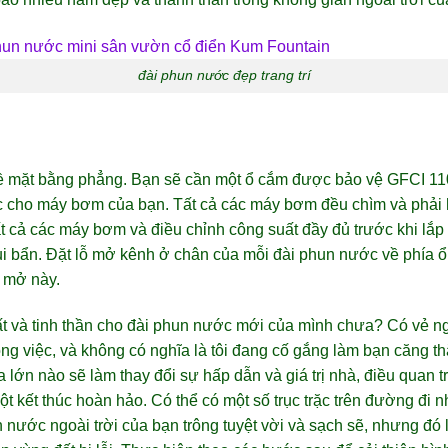
đài phun nước đẹp trang trí
ề mặt bằng phẳng. Bạn sẽ cần một ổ cắm được bảo vệ GFCI 110 
 cho máy bơm của bạn. Tất cả các máy bơm đều chìm và phải 
ất cả các máy bơm và điều chỉnh công suất đầy đủ trước khi lắp
bụi bẩn. Đặt lỗ mở kênh ở chân của mỗi đài phun nước về phía 
 mở này.
ất và tinh thần cho đài phun nước mới của mình chưa? Có vẻ n
ng việc, và không có nghĩa là tôi đang cố gắng làm bạn căng t
a lớn nào sẽ làm thay đổi sự hấp dẫn và giá trị nhà, điều quan t
t kết thúc hoàn hảo. Có thể có một số trục trặc trên đường đi nh
nước ngoài trời của bạn trông tuyệt vời và sạch sẽ, nhưng đó l