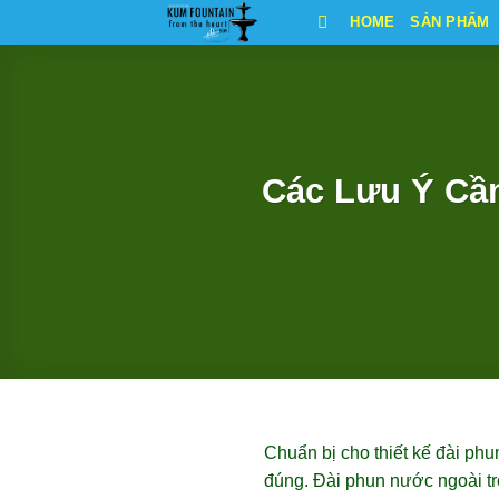
Bỏ
HOME
SẢN PHẨM
qua
nội
dung
Các Lưu Ý Cần
Chuẩn bị cho thiết kế đài phu
đúng. Đài phun nước ngoài trờ