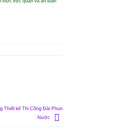
h thức trực quan và an toàn
 Thiết kế Thi Công Đài Phun
Nước