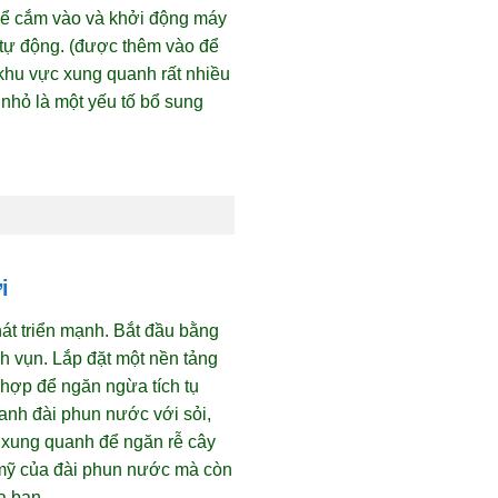
thể cắm vào và khởi động máy
 tự động. (được thêm vào để
khu vực xung quanh rất nhiều
 nhỏ là một yếu tố bổ sung
i
át triển mạnh. Bắt đầu bằng
h vụn. Lắp đặt một nền tảng
hợp để ngăn ngừa tích tụ
anh đài phun nước với sỏi,
t xung quanh để ngăn rễ cây
 mỹ của đài phun nước mà còn
a bạn.