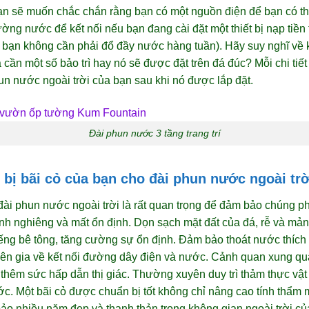
Bạn sẽ muốn chắc chắn rằng bạn có một nguồn điện để bạn có 
ng nước để kết nối nếu bạn đang cài đặt một thiết bị nạp tiền
y bạn không cần phải đổ đầy nước hàng tuần). Hãy suy nghĩ về 
cần một số bảo trì hay nó sẽ được đặt trên đá đúc? Mỗi chi tiết
un nước ngoài trời của bạn sau khi nó được lắp đặt.
Đài phun nước 3 tầng trang trí
bị bãi cỏ của bạn cho đài phun nước ngoài trờ
đài phun nước ngoài trời là rất quan trọng để đảm bảo chúng ph
nh nghiêng và mất ổn định. Dọn sạch mặt đất của đá, rễ và mản
ng bê tông, tăng cường sự ổn định. Đảm bảo thoát nước thích 
ên gia về kết nối đường dây điện và nước. Cảnh quan xung qu
g thêm sức hấp dẫn thị giác. Thường xuyên duy trì thảm thực vậ
c. Một bãi cỏ được chuẩn bị tốt không chỉ nâng cao tính thẩm
bảo nhiều năm đẹp và thanh thản trong không gian ngoài trời củ