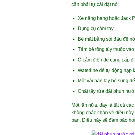
cần phải tự cài đặt nó:
Xe nâng hàng hoặc Jack Pa
Dụng cụ cầm tay
Bề mặt bằng sỏi đậu để nó
Tấm bê tông tùy thuộc vào
Ổ cắm điện để cung cấp đi
Waterline để tự động nạp l
Một vài bàn tay bổ sung đ
Chất tẩy rửa đài phun nướ
Một lần nữa, đây là tất cả c
không chắc chắn về điều này 
bạn. Điều này sẽ đảm bảo ho