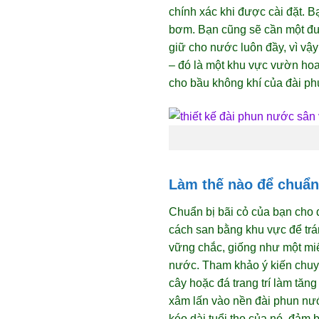
chính xác khi được cài đặt. 
bơm. Bạn cũng sẽ cần một đườ
giữ cho nước luôn đầy, vì vậ
– đó là một khu vực vườn hoa 
cho bầu không khí của đài ph
Làm thế nào để chuẩn 
Chuẩn bị bãi cỏ của bạn cho 
cách san bằng khu vực để trá
vững chắc, giống như một miế
nước. Tham khảo ý kiến chuy
cây hoặc đá trang trí làm tăn
xâm lấn vào nền đài phun nướ
kéo dài tuổi thọ của nó, đảm 