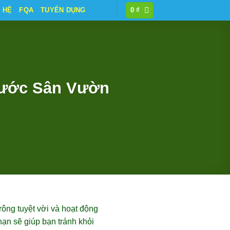
N HỆ
FQA
TUYỂN DỤNG
0
₫
 Nước Sân Vườn
rông tuyệt vời và hoạt động
hạn sẽ giúp bạn tránh khỏi