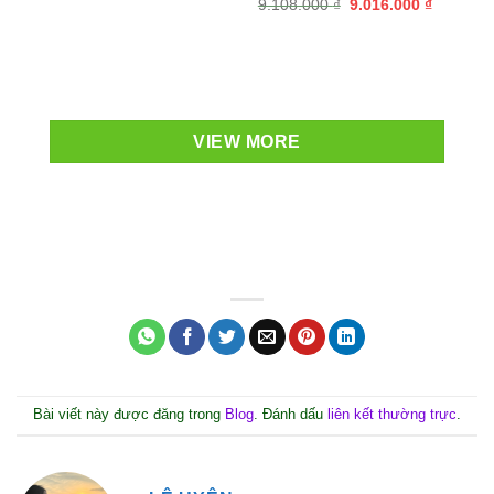
Giá
Giá
9.108.000
₫
9.016.000
₫
là:
tại
gốc
hiện
17.416.750 ₫.
là:
là:
tại
67.900 ₫.
15.832.050 ₫.
9.108.000 ₫.
là:
9.016.00
VIEW MORE
Bài viết này được đăng trong
Blog
. Đánh dấu
liên kết thường trực
.