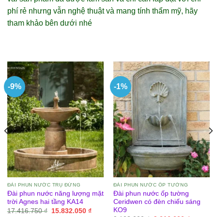
phí rẻ nhưng vẫn nghệ thuật và mang tính thẩm mỹ, hãy
tham khảo bên dưới nhé
-9%
-1%
ĐÀI PHUN NƯỚC TRỤ ĐỨNG
ĐÀI PHUN NƯỚC ỐP TƯỜNG
Đài phun nước năng lượng mặt
Đài phun nước ốp tường
trời Agnes hai tầng KA14
Ceridwen có đèn chiếu sáng
KO9
Giá
Giá
17.416.750
₫
15.832.050
₫
gốc
hiện