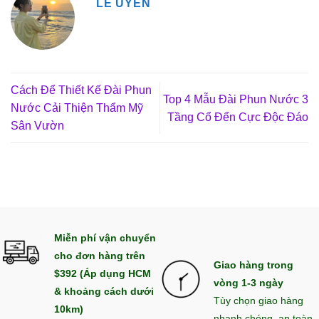
LÊ UYÊN
Cách Để Thiết Kế Đài Phun
Top 4 Mẫu Đài Phun Nước 3
Nước Cải Thiện Thẩm Mỹ
Tầng Cổ Đển Cực Độc Đáo
Sân Vườn
Miễn phí vận chuyển
cho đơn hàng trên
Giao hàng trong
$392 (Áp dụng HCM
vòng 1-3 ngày
& khoảng cách dưới
Tùy chọn giao hàng
10km)
nhanh chóng, an toàn