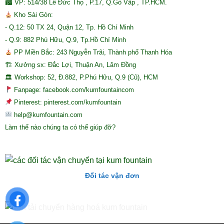
🏙 VP: 514/38 Lê Đức Thọ , P.17, Q.Gò Vấp , TP.HCM.
Kho Sài Gòn:
- Q.12: 50 TX 24, Quận 12, Tp. Hồ Chí Minh
- Q.9: 882 Phú Hữu, Q.9, Tp.Hồ Chí Minh
PP Miền Bắc: 243 Nguyễn Trãi, Thành phố Thanh Hóa
🏗 Xưởng sx: Đắc Lợi, Thuận An, Lâm Đồng
🏛 Workshop: 52, Đ.882, P.Phú Hữu, Q.9 (Cũ), HCM
Fanpage: facebook.com/kumfountaincom
Pinterest: pinterest.com/kumfountain
help@kumfountain.com
Làm thế nào chúng ta có thể giúp đỡ?
Đối tác vận đơn