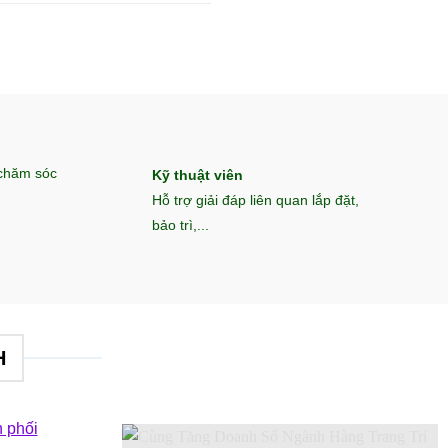
 chăm sóc
Kỹ thuật viên
Hỗ trợ giải đáp liên quan lắp đặt,
bảo trì,...
H
 phối