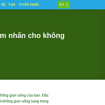
N HỆ
FQA
TUYỂN DỤNG
0
₫
iểm nhấn cho không
 không gian sống của bạn. Đặc
ột không gian sống sang trọng