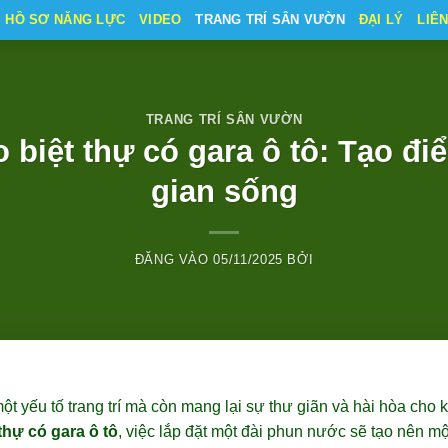
HỒ SƠ NĂNG LỰC
VIDEO
TRANG TRÍ SÂN VƯỜN
ĐẠI LÝ
LIÊ
TRANG TRÍ SÂN VƯỜN
 biệt thự có gara ô tô: Tạo đ
gian sống
ĐĂNG VÀO
05/11/2025
BỞI
ột yếu tố trang trí mà còn mang lại sự thư giãn và hài hòa cho
 thự có gara ô tô
, việc lắp đặt một đài phun nước sẽ tạo nên m