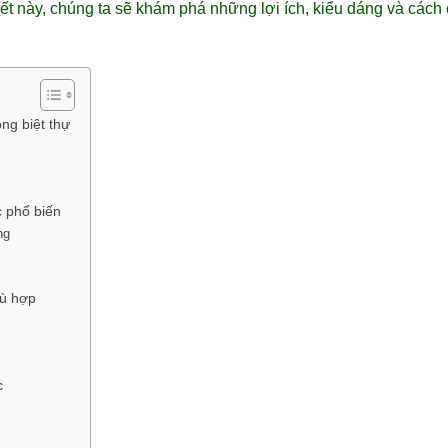
iết này, chúng ta sẽ khám phá những lợi ích, kiểu dáng và các
ng biệt thự
 phổ biến
ng
hù hợp
c