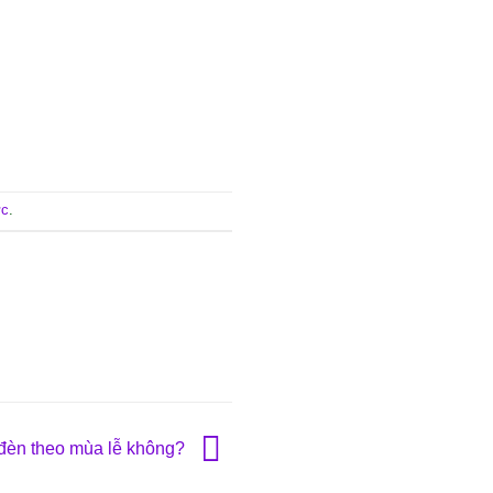
ực
.
đèn theo mùa lễ không?