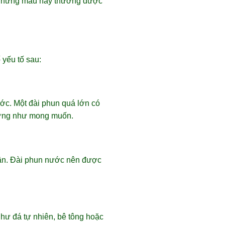
. Những mẫu này thường được
 yếu tố sau:
ớc. Một đài phun quá lớn có
u ứng như mong muốn.
 cận. Đài phun nước nên được
hư đá tự nhiên, bê tông hoặc