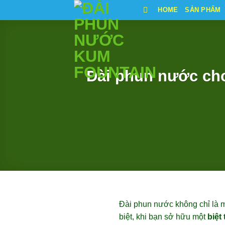
Bỏ
HOME
SẢN PHẨM
qua
nội
dung
Đài phun nước cho
Đài phun nước không chỉ là m
biệt, khi bạn sở hữu một
biệt