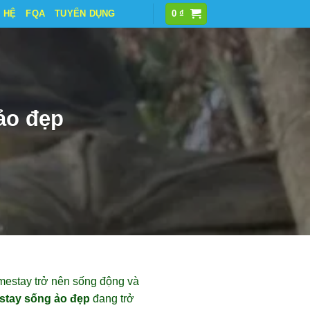
N HỆ
FQA
TUYỂN DỤNG
0
₫
ảo đẹp
omestay trở nên sống động và
stay sống ảo đẹp
đang trở