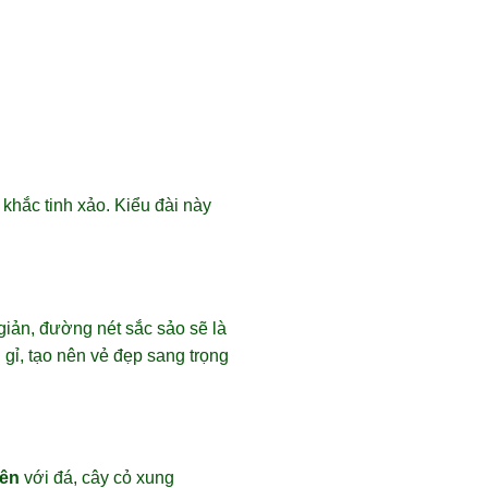
khắc tinh xảo. Kiểu đài này
i giản, đường nét sắc sảo sẽ là
gỉ, tạo nên vẻ đẹp sang trọng
iên
với đá, cây cỏ xung