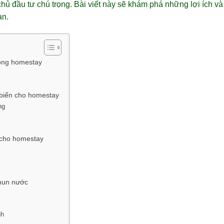
ủ đầu tư chú trọng. Bài viết này sẽ khám phá những lợi ích và
ạn.
rong homestay
 biến cho homestay
ng
 cho homestay
phun nước
nh