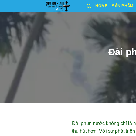
Bỏ
HOME
SẢN PHẨM
qua
nội
dung
Đài p
Đài phun nước không chỉ là m
thu hút hơn. Với sự phát triể