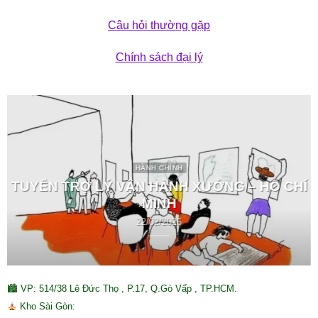
Câu hỏi thường gặp
Chính sách đại lý
HÀNH CHÍNH
TUYỂN TRỢ LÝ VẬN HÀNH XƯỞNG – HỒ CHÍ
MINH
22/02/2026
🏙 VP: 514/38 Lê Đức Thọ , P.17, Q.Gò Vấp , TP.HCM.
Kho Sài Gòn: