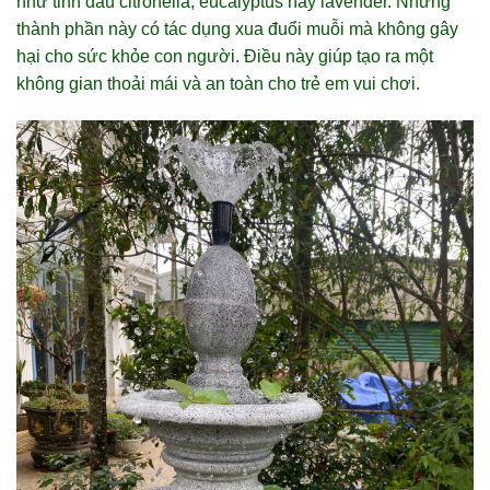
như tinh dầu citronella, eucalyptus hay lavender. Những
thành phần này có tác dụng xua đuổi muỗi mà không gây
hại cho sức khỏe con người. Điều này giúp tạo ra một
không gian thoải mái và an toàn cho trẻ em vui chơi.