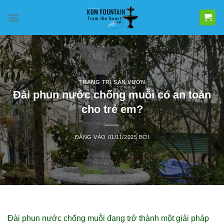
Bỏ
qua
nội
dung
TRANG TRÍ SÂN VƯỜN
Đài phun nước chống muỗi có an toàn
cho trẻ em?
ĐĂNG VÀO
01/11/2025
BỞI
Đài phun nước chống muỗi đang trở thành một giải pháp