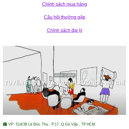
Chính sách mua hàng
Câu hỏi thường gặp
Chính sách đại lý
HÀNH CHÍNH
TUYỂN TRỢ LÝ VẬN HÀNH XƯỞNG – HỒ CHÍ
MINH
22/02/2026
🏙 VP: 514/38 Lê Đức Thọ , P.17, Q.Gò Vấp , TP.HCM.