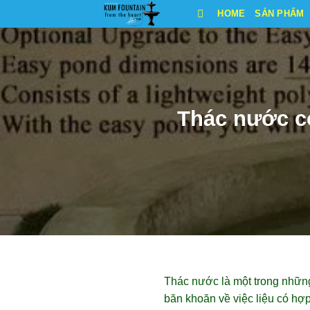
Bỏ
HOME
SẢN PHẨM
qua
nội
dung
Thác nước c
Thác nước là một trong những
băn khoăn về việc liệu có hợ