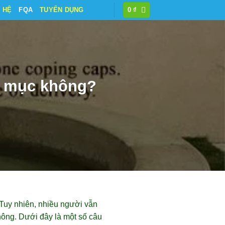
N HỆ
FQA
TUYỂN DỤNG
0
₫
g mục không?
 Tuy nhiên, nhiều người vẫn
hông. Dưới đây là một số câu