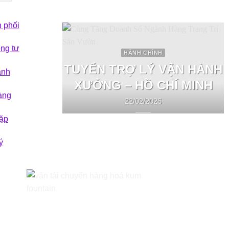
 phối
êng tư
HÀNH CHÍNH
TUYỂN TRỢ LÝ VẬN HÀNH
ành
XƯỞNG – HỒ CHÍ MINH
àng
22/02/2026
ặp
ý