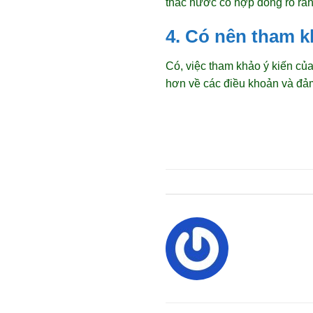
thác nước có hợp đồng rõ rà
4. Có nên tham k
Có, việc tham khảo ý kiến của
hơn về các điều khoản và đả