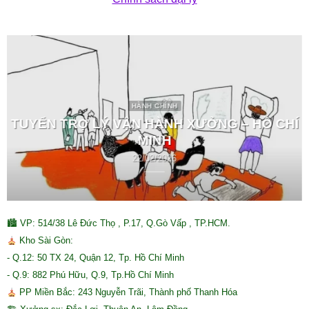
HÀNH CHÍNH
TUYỂN TRỢ LÝ VẬN HÀNH XƯỞNG – HỒ CHÍ
MINH
22/02/2026
🏙 VP: 514/38 Lê Đức Thọ , P.17, Q.Gò Vấp , TP.HCM.
Kho Sài Gòn:
- Q.12: 50 TX 24, Quận 12, Tp. Hồ Chí Minh
- Q.9: 882 Phú Hữu, Q.9, Tp.Hồ Chí Minh
PP Miền Bắc: 243 Nguyễn Trãi, Thành phố Thanh Hóa