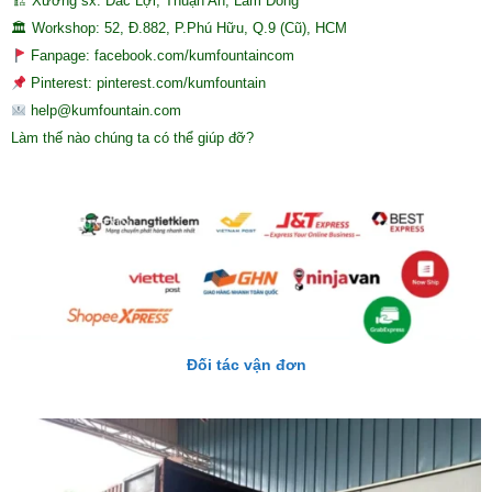
🏗 Xưởng sx: Đắc Lợi, Thuận An, Lâm Đồng
🏛 Workshop: 52, Đ.882, P.Phú Hữu, Q.9 (Cũ), HCM
Fanpage: facebook.com/kumfountaincom
Pinterest: pinterest.com/kumfountain
help@kumfountain.com
Làm thế nào chúng ta có thể giúp đỡ?
Đối tác vận đơn