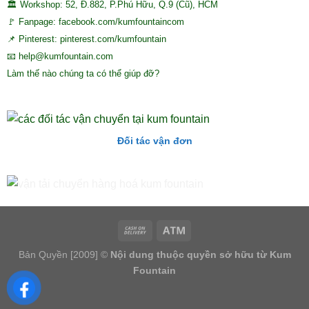
🏛 Workshop: 52, Đ.882, P.Phú Hữu, Q.9 (Cũ), HCM
🚩 Fanpage: facebook.com/kumfountaincom
📌 Pinterest: pinterest.com/kumfountain
📧 help@kumfountain.com
Làm thế nào chúng ta có thể giúp đỡ?
Đối tác vận đơn
Bản Quyền [2009] ©
Nội dung thuộc quyền sở hữu từ Kum
Fountain