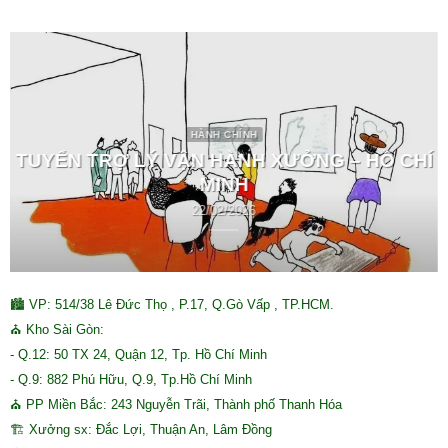
HÀNH CHÍNH
TUYỂN TRỢ LÝ VẬN HÀNH XƯỞNG – HỒ CHÍ
MINH
22/02/2026
🏙 VP: 514/38 Lê Đức Thọ , P.17, Q.Gò Vấp , TP.HCM.
⛪ Kho Sài Gòn:
- Q.12: 50 TX 24, Quận 12, Tp. Hồ Chí Minh
- Q.9: 882 Phú Hữu, Q.9, Tp.Hồ Chí Minh
⛪ PP Miền Bắc: 243 Nguyễn Trãi, Thành phố Thanh Hóa
🏗 Xưởng sx: Đắc Lợi, Thuận An, Lâm Đồng