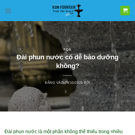
Bỏ
qua
nội
dung
FQA
Đài phun nước có dễ bảo dưỡng
không?
ĐĂNG VÀO
04/10/2025
BỞI
Đài phun nước là một phần không thể thiếu trong nhiều