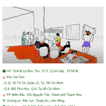
HÀNH CHÍNH
TUYỂN TRỢ LÝ VẬN HÀNH XƯỞNG – HỒ CHÍ
MINH
22/02/2026
🏙 VP: 514/38 Lê Đức Thọ , P.17, Q.Gò Vấp , TP.HCM.
Kho Sài Gòn:
- Q.12: 50 TX 24, Quận 12, Tp. Hồ Chí Minh
- Q.9: 882 Phú Hữu, Q.9, Tp.Hồ Chí Minh
PP Miền Bắc: 243 Nguyễn Trãi, Thành phố Thanh Hóa
🏗 Xưởng sx: Đắc Lợi, Thuận An, Lâm Đồng