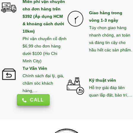
Miễn phí vận chuyển
cho đơn hàng trên
Giao hàng trong
$392 (Áp dụng HCM
vòng 1-3 ngày
& khoảng cách dưới
Tùy chọn giao hàng
10km)
nhanh chóng, an toàn
Phí vận chuyển cố định
và đáng tin cậy cho
$6,99 cho đơn hàng
hầu hết các sản phẩm.
dưới $100 (Ho Chi
Minh City)
Tư Vấn Viên
Chính sách đại lý, giá,
Kỹ thuật viên
chăm sóc khách
Hỗ trợ giải đáp liên
hàng,...
quan lắp đặt, bảo trì,...
CALL