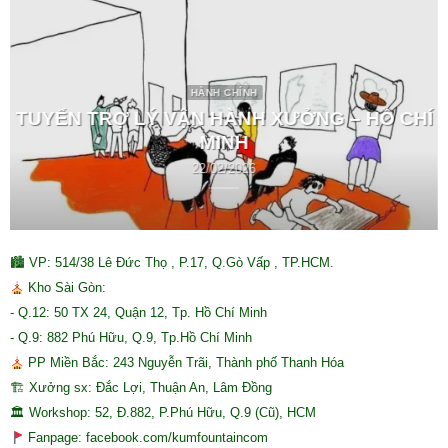
HÀNH CHÍNH
TUYỂN TRỢ LÝ VẬN HÀNH XƯỞNG – HỒ CHÍ
MINH
22/02/2026
🏙 VP: 514/38 Lê Đức Thọ , P.17, Q.Gò Vấp , TP.HCM.
Kho Sài Gòn:
- Q.12: 50 TX 24, Quận 12, Tp. Hồ Chí Minh
- Q.9: 882 Phú Hữu, Q.9, Tp.Hồ Chí Minh
PP Miền Bắc: 243 Nguyễn Trãi, Thành phố Thanh Hóa
🏗 Xưởng sx: Đắc Lợi, Thuận An, Lâm Đồng
🏛 Workshop: 52, Đ.882, P.Phú Hữu, Q.9 (Cũ), HCM
Fanpage: facebook.com/kumfountaincom