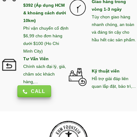
Giao hàng trong
$392 (Áp dụng HCM
vòng 1-3 ngày
& khoảng cách dưới
Tùy chọn giao hàng
10km)
nhanh chóng, an toàn
Phí vận chuyển cố định
và đáng tin cậy cho
$6,99 cho đơn hàng
hầu hết các sản phẩm.
dưới $100 (Ho Chi
Minh City)
Tư Vấn Viên
Chính sách đại lý, giá,
Kỹ thuật viên
chăm sóc khách
Hỗ trợ giải đáp liên
hàng,...
quan lắp đặt, bảo trì,...
CALL