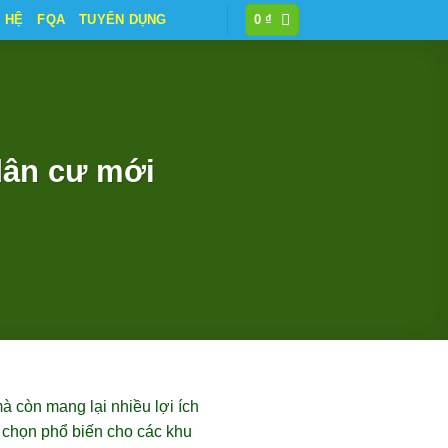
N HỆ
FQA
TUYỂN DỤNG
0
₫
dân cư mới
 còn mang lại nhiều lợi ích
a chọn phổ biến cho các khu