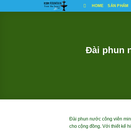
Bỏ
HOME
SẢN PHẨM
qua
nội
dung
Đài phun 
Đài phun nước công viên mini
cho cộng đồng. Với thiết kế h