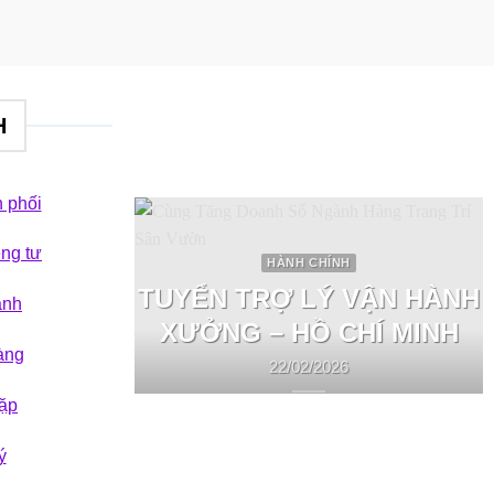
H
 phối
êng tư
HÀNH CHÍNH
TUYỂN TRỢ LÝ VẬN HÀNH
ành
XƯỞNG – HỒ CHÍ MINH
àng
22/02/2026
ặp
ý