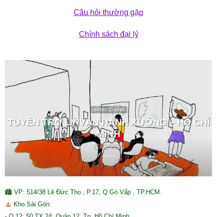
Câu hỏi thường gặp
Chính sách đại lý
HÀNH CHÍNH
TUYỂN TRỢ LÝ VẬN HÀNH XƯỞNG – HỒ CHÍ
MINH
22/02/2026
🏙 VP: 514/38 Lê Đức Thọ , P.17, Q.Gò Vấp , TP.HCM.
Kho Sài Gòn:
- Q.12: 50 TX 24, Quận 12, Tp. Hồ Chí Minh