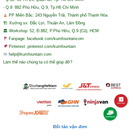
- Q.9: 882 Phú Hữu, Q.9, Tp.Hồ Chí Minh
PP Miền Bắc: 243 Nguyễn Trãi, Thành phố Thanh Hóa
🏗 Xưởng sx: Đắc Lợi, Thuận An, Lâm Đồng
🏛 Workshop: 52, Đ.882, P.Phú Hữu, Q.9 (Cũ), HCM
Fanpage: facebook.com/kumfountaincom
Pinterest: pinterest.com/kumfountain
help@kumfountain.com
Làm thế nào chúng ta có thể giúp đỡ?
Đối tác vận đơn