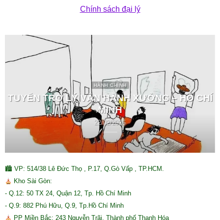
Chính sách đại lý
HÀNH CHÍNH
TUYỂN TRỢ LÝ VẬN HÀNH XƯỞNG – HỒ CHÍ
MINH
22/02/2026
🏙 VP: 514/38 Lê Đức Thọ , P.17, Q.Gò Vấp , TP.HCM.
Kho Sài Gòn:
- Q.12: 50 TX 24, Quận 12, Tp. Hồ Chí Minh
- Q.9: 882 Phú Hữu, Q.9, Tp.Hồ Chí Minh
PP Miền Bắc: 243 Nguyễn Trãi, Thành phố Thanh Hóa