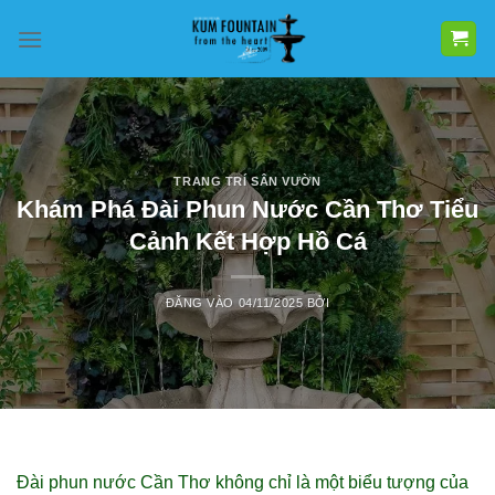
Bỏ
qua
nội
dung
TRANG TRÍ SÂN VƯỜN
Khám Phá Đài Phun Nước Cần Thơ Tiểu
Cảnh Kết Hợp Hồ Cá
ĐĂNG VÀO
04/11/2025
BỞI
Đài phun nước Cần Thơ không chỉ là một biểu tượng của