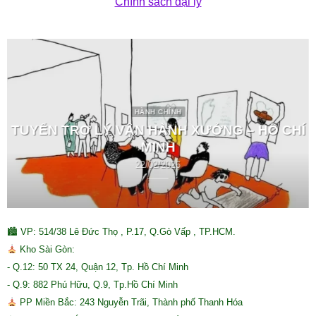
Chính sách đại lý
HÀNH CHÍNH
TUYỂN TRỢ LÝ VẬN HÀNH XƯỞNG – HỒ CHÍ
MINH
22/02/2026
🏙 VP: 514/38 Lê Đức Thọ , P.17, Q.Gò Vấp , TP.HCM.
Kho Sài Gòn:
- Q.12: 50 TX 24, Quận 12, Tp. Hồ Chí Minh
- Q.9: 882 Phú Hữu, Q.9, Tp.Hồ Chí Minh
PP Miền Bắc: 243 Nguyễn Trãi, Thành phố Thanh Hóa