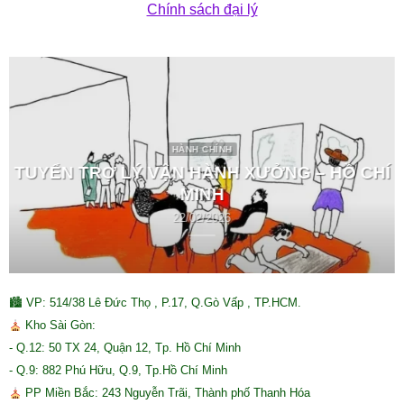
Chính sách đại lý
HÀNH CHÍNH
TUYỂN TRỢ LÝ VẬN HÀNH XƯỞNG – HỒ CHÍ
MINH
22/02/2026
🏙 VP: 514/38 Lê Đức Thọ , P.17, Q.Gò Vấp , TP.HCM.
Kho Sài Gòn:
- Q.12: 50 TX 24, Quận 12, Tp. Hồ Chí Minh
- Q.9: 882 Phú Hữu, Q.9, Tp.Hồ Chí Minh
PP Miền Bắc: 243 Nguyễn Trãi, Thành phố Thanh Hóa