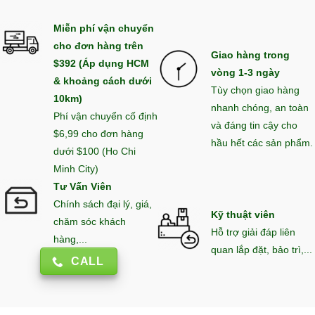
Miễn phí vận chuyển
cho đơn hàng trên
Giao hàng trong
$392 (Áp dụng HCM
vòng 1-3 ngày
& khoảng cách dưới
Tùy chọn giao hàng
10km)
nhanh chóng, an toàn
Phí vận chuyển cố định
và đáng tin cậy cho
$6,99 cho đơn hàng
hầu hết các sản phẩm.
dưới $100 (Ho Chi
Minh City)
Tư Vấn Viên
Chính sách đại lý, giá,
Kỹ thuật viên
chăm sóc khách
Hỗ trợ giải đáp liên
hàng,...
quan lắp đặt, bảo trì,...
CALL