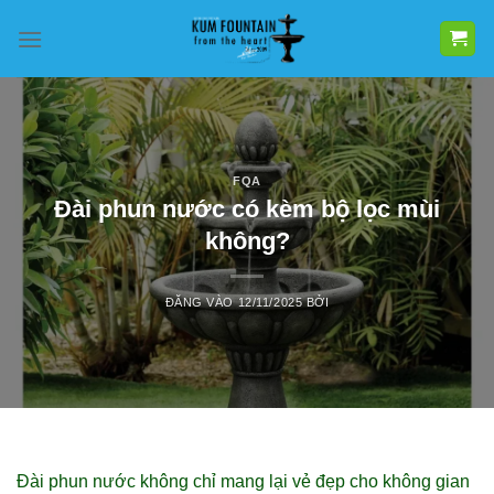
Bỏ
qua
nội
dung
FQA
Đài phun nước có kèm bộ lọc mùi
không?
ĐĂNG VÀO
12/11/2025
BỞI
Đài phun nước không chỉ mang lại vẻ đẹp cho không gian