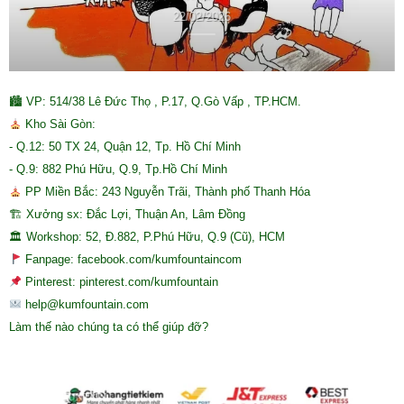
22/02/2026
🏙 VP: 514/38 Lê Đức Thọ , P.17, Q.Gò Vấp , TP.HCM.
Kho Sài Gòn:
- Q.12: 50 TX 24, Quận 12, Tp. Hồ Chí Minh
- Q.9: 882 Phú Hữu, Q.9, Tp.Hồ Chí Minh
PP Miền Bắc: 243 Nguyễn Trãi, Thành phố Thanh Hóa
🏗 Xưởng sx: Đắc Lợi, Thuận An, Lâm Đồng
🏛 Workshop: 52, Đ.882, P.Phú Hữu, Q.9 (Cũ), HCM
Fanpage: facebook.com/kumfountaincom
Pinterest: pinterest.com/kumfountain
help@kumfountain.com
Làm thế nào chúng ta có thể giúp đỡ?