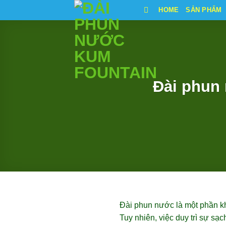
Bỏ
HOME
SẢN PHẨM
qua
nội
dung
Đài phun 
Đài phun nước là một phần kh
Tuy nhiên, việc duy trì sự sạch