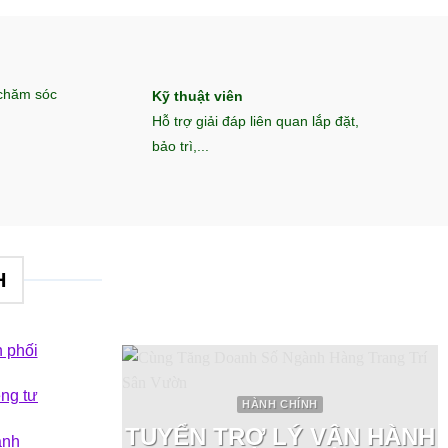
 chăm sóc
Kỹ thuật viên
Hỗ trợ giải đáp liên quan lắp đặt,
bảo trì,...
H
 phối
êng tư
HÀNH CHÍNH
TUYỂN TRỢ LÝ VẬN HÀNH
ành