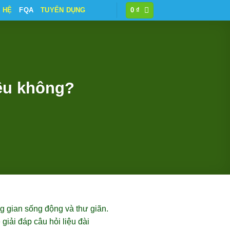
N HỆ
FQA
TUYỂN DỤNG
0
₫
rêu không?
g gian sống động và thư giãn.
 giải đáp câu hỏi liệu đài