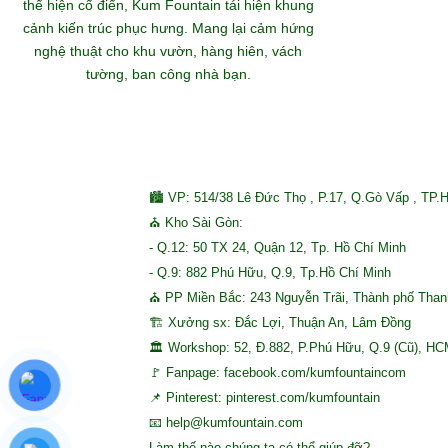
thể hiện cổ điển, Kum Fountain tái hiện khung
S
cảnh kiến trúc phục hưng. Mang lại cảm hứng
nghệ thuật cho khu vườn, hàng hiên, vách
tường, ban công nhà bạn.
🏙 VP: 514/38 Lê Đức Thọ , P.17, Q.Gò Vấp , TP.
⛪ Kho Sài Gòn:
- Q.12: 50 TX 24, Quận 12, Tp. Hồ Chí Minh
- Q.9: 882 Phú Hữu, Q.9, Tp.Hồ Chí Minh
⛪ PP Miền Bắc: 243 Nguyễn Trãi, Thành phố Tha
🏗 Xưởng sx: Đắc Lợi, Thuận An, Lâm Đồng
🏛 Workshop: 52, Đ.882, P.Phú Hữu, Q.9 (Cũ), H
🚩 Fanpage: facebook.com/kumfountaincom
📌 Pinterest: pinterest.com/kumfountain
📧 help@kumfountain.com
Làm thế nào chúng ta có thể giúp đỡ?