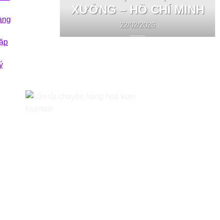
XƯỞNG – HỒ CHÍ MINH
àng
22/02/2026
ặp
ý