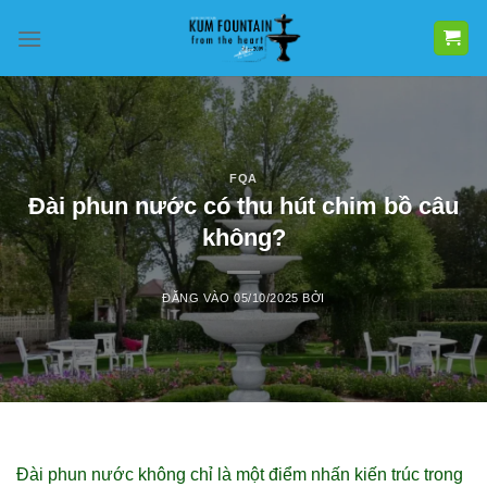
Bỏ
qua
nội
dung
FQA
Đài phun nước có thu hút chim bồ câu
không?
ĐĂNG VÀO
05/10/2025
BỞI
Đài phun nước không chỉ là một điểm nhấn kiến trúc trong