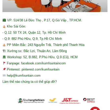
🏙 VP: 514/38 Lê Đức Thọ , P.17, Q.Gò Vấp , TP.HCM.
Kho Sài Gòn:
- Q.12: 50 TX 24, Quận 12, Tp. Hồ Chí Minh
- Q.9: 882 Phú Hữu, Q.9, Tp.Hồ Chí Minh
PP Miền Bắc: 243 Nguyễn Trãi, Thành phố Thanh Hóa
🏗 Xưởng sx: Đắc Lợi, Thuận An, Lâm Đồng
🏛 Workshop: 52, Đ.882, P.Phú Hữu, Q.9 (Cũ), HCM
Fanpage: facebook.com/kumfountaincom
Pinterest: pinterest.com/kumfountain
help@kumfountain.com
Làm thế nào chúng ta có thể giúp đỡ?