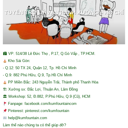
HÀNH CHÍNH
TUYỂN TRỢ LÝ VẬN HÀNH XƯỞNG – HỒ CHÍ
MINH
22/02/2026
🏙 VP: 514/38 Lê Đức Thọ , P.17, Q.Gò Vấp , TP.HCM.
Kho Sài Gòn:
- Q.12: 50 TX 24, Quận 12, Tp. Hồ Chí Minh
- Q.9: 882 Phú Hữu, Q.9, Tp.Hồ Chí Minh
PP Miền Bắc: 243 Nguyễn Trãi, Thành phố Thanh Hóa
🏗 Xưởng sx: Đắc Lợi, Thuận An, Lâm Đồng
🏛 Workshop: 52, Đ.882, P.Phú Hữu, Q.9 (Cũ), HCM
Fanpage: facebook.com/kumfountaincom
Pinterest: pinterest.com/kumfountain
help@kumfountain.com
Làm thế nào chúng ta có thể giúp đỡ?