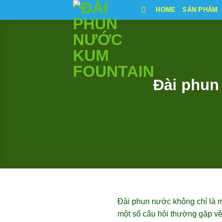
Bỏ
HOME
SẢN PHẨM
qua
nội
dung
Đài phun
Đài phun nước không chỉ là m
một số câu hỏi thường gặp về