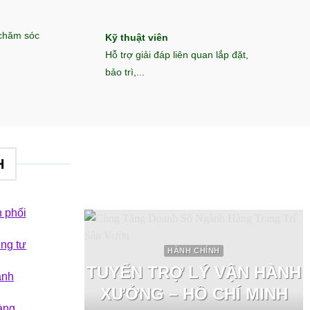
 chăm sóc
Kỹ thuật viên
Hỗ trợ giải đáp liên quan lắp đặt,
bảo trì,...
H
 phối
êng tư
HÀNH CHÍNH
TUYỂN TRỢ LÝ VẬN HÀNH
ành
XƯỞNG – HỒ CHÍ MINH
àng