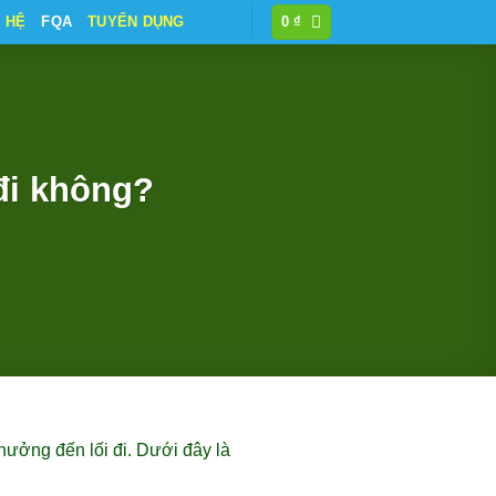
N HỆ
FQA
TUYỂN DỤNG
0
₫
đi không?
hưởng đến lối đi. Dưới đây là