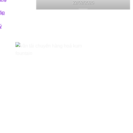
22/02/2026
ặp
ý