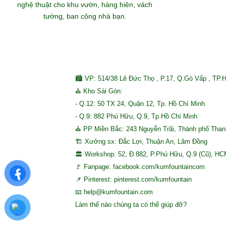
nghệ thuật cho khu vườn, hàng hiên, vách
tường, ban công nhà bạn.
🏙 VP: 514/38 Lê Đức Thọ , P.17, Q.Gò Vấp , TP.
⛪ Kho Sài Gòn:
- Q.12: 50 TX 24, Quận 12, Tp. Hồ Chí Minh
- Q.9: 882 Phú Hữu, Q.9, Tp.Hồ Chí Minh
⛪ PP Miền Bắc: 243 Nguyễn Trãi, Thành phố Tha
🏗 Xưởng sx: Đắc Lợi, Thuận An, Lâm Đồng
🏛 Workshop: 52, Đ.882, P.Phú Hữu, Q.9 (Cũ), H
🚩 Fanpage: facebook.com/kumfountaincom
📌 Pinterest: pinterest.com/kumfountain
📧 help@kumfountain.com
Làm thế nào chúng ta có thể giúp đỡ?