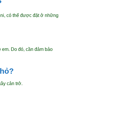
?
ni, có thể được đặt ở những
rẻ em. Do đó, cần đảm bảo
nhỏ?
ây cản trở.