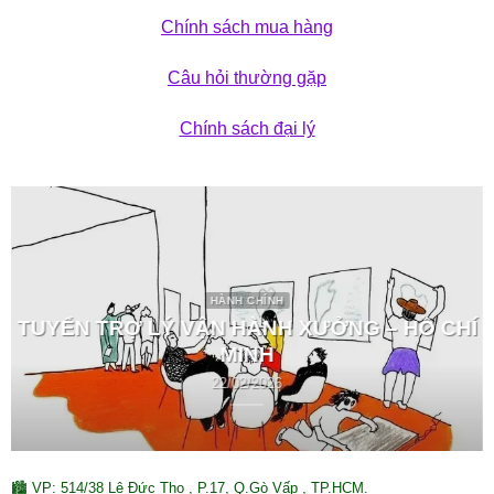
Chính sách mua hàng
Câu hỏi thường gặp
Chính sách đại lý
HÀNH CHÍNH
TUYỂN TRỢ LÝ VẬN HÀNH XƯỞNG – HỒ CHÍ
MINH
22/02/2026
🏙 VP: 514/38 Lê Đức Thọ , P.17, Q.Gò Vấp , TP.HCM.