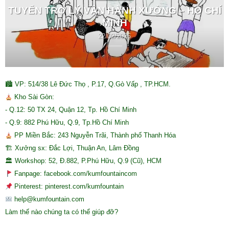
TUYỂN TRỢ LÝ VẬN HÀNH XƯỞNG – HỒ CHÍ
MINH
22/02/2026
🏙 VP: 514/38 Lê Đức Thọ , P.17, Q.Gò Vấp , TP.HCM.
Kho Sài Gòn:
- Q.12: 50 TX 24, Quận 12, Tp. Hồ Chí Minh
- Q.9: 882 Phú Hữu, Q.9, Tp.Hồ Chí Minh
PP Miền Bắc: 243 Nguyễn Trãi, Thành phố Thanh Hóa
🏗 Xưởng sx: Đắc Lợi, Thuận An, Lâm Đồng
🏛 Workshop: 52, Đ.882, P.Phú Hữu, Q.9 (Cũ), HCM
Fanpage: facebook.com/kumfountaincom
Pinterest: pinterest.com/kumfountain
help@kumfountain.com
Làm thế nào chúng ta có thể giúp đỡ?