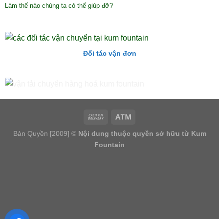
Làm thế nào chúng ta có thể giúp đỡ?
Đối tác vận đơn
Bản Quyền [2009] ©
Nội dung thuộc quyền sở hữu từ Kum
Fountain