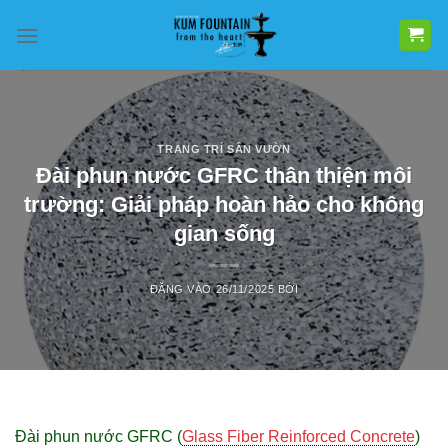
Bỏ
qua
nội
dung
TRANG TRÍ SÂN VƯỜN
Đài phun nước GFRC thân thiện môi
trường: Giải pháp hoàn hảo cho không
gian sống
ĐĂNG VÀO
26/11/2025
BỞI
Đài phun nước GFRC (
Glass Fiber Reinforced Concrete
)