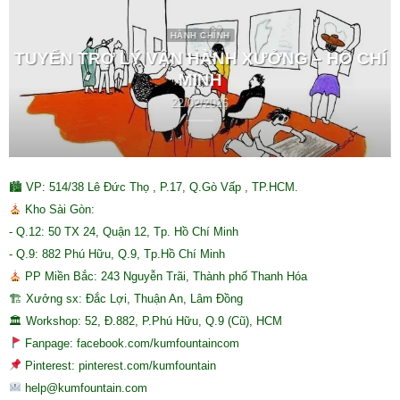
HÀNH CHÍNH
TUYỂN TRỢ LÝ VẬN HÀNH XƯỞNG – HỒ CHÍ
MINH
22/02/2026
🏙 VP: 514/38 Lê Đức Thọ , P.17, Q.Gò Vấp , TP.HCM.
Kho Sài Gòn:
- Q.12: 50 TX 24, Quận 12, Tp. Hồ Chí Minh
- Q.9: 882 Phú Hữu, Q.9, Tp.Hồ Chí Minh
PP Miền Bắc: 243 Nguyễn Trãi, Thành phố Thanh Hóa
🏗 Xưởng sx: Đắc Lợi, Thuận An, Lâm Đồng
🏛 Workshop: 52, Đ.882, P.Phú Hữu, Q.9 (Cũ), HCM
Fanpage: facebook.com/kumfountaincom
Pinterest: pinterest.com/kumfountain
help@kumfountain.com