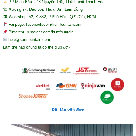
PP Miền Bắc: 243 Nguyễn Trãi, Thành phố Thanh Hóa
🏗 Xưởng sx: Đắc Lợi, Thuận An, Lâm Đồng
🏛 Workshop: 52, Đ.882, P.Phú Hữu, Q.9 (Cũ), HCM
Fanpage: facebook.com/kumfountaincom
Pinterest: pinterest.com/kumfountain
help@kumfountain.com
Làm thế nào chúng ta có thể giúp đỡ?
Đối tác vận đơn