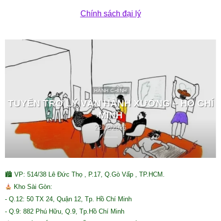
Chính sách đại lý
HÀNH CHÍNH
TUYỂN TRỢ LÝ VẬN HÀNH XƯỞNG – HỒ CHÍ
MINH
22/02/2026
🏙 VP: 514/38 Lê Đức Thọ , P.17, Q.Gò Vấp , TP.HCM.
Kho Sài Gòn:
- Q.12: 50 TX 24, Quận 12, Tp. Hồ Chí Minh
- Q.9: 882 Phú Hữu, Q.9, Tp.Hồ Chí Minh