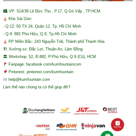
🏙 VP: 514/38 Lê Đức Thọ , P.17, Q.Gò Vấp , TP.HCM.
Kho Sài Gòn:
- Q.12: 50 TX 24, Quận 12, Tp. Hồ Chí Minh
- Q.9: 882 Phú Hữu, Q.9, Tp.Hồ Chí Minh
PP Miền Bắc: 243 Nguyễn Trãi, Thành phố Thanh Hóa
🏗 Xưởng sx: Đắc Lợi, Thuận An, Lâm Đồng
🏛 Workshop: 52, Đ.882, P.Phú Hữu, Q.9 (Cũ), HCM
Fanpage: facebook.com/kumfountaincom
Pinterest: pinterest.com/kumfountain
help@kumfountain.com
Làm thế nào chúng ta có thể giúp đỡ?