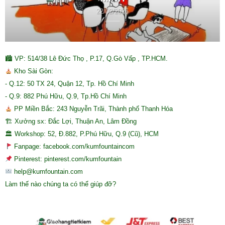
22/02/2026
🏙 VP: 514/38 Lê Đức Thọ , P.17, Q.Gò Vấp , TP.HCM.
Kho Sài Gòn:
- Q.12: 50 TX 24, Quận 12, Tp. Hồ Chí Minh
- Q.9: 882 Phú Hữu, Q.9, Tp.Hồ Chí Minh
PP Miền Bắc: 243 Nguyễn Trãi, Thành phố Thanh Hóa
🏗 Xưởng sx: Đắc Lợi, Thuận An, Lâm Đồng
🏛 Workshop: 52, Đ.882, P.Phú Hữu, Q.9 (Cũ), HCM
Fanpage: facebook.com/kumfountaincom
Pinterest: pinterest.com/kumfountain
help@kumfountain.com
Làm thế nào chúng ta có thể giúp đỡ?