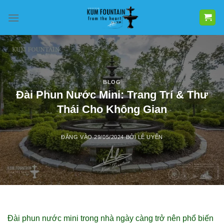
Bỏ
qua
nội
dung
BLOG
Đài Phun Nước Mini: Trang Trí & Thư
Thái Cho Không Gian
ĐĂNG VÀO
29/05/2024
BỞI
LÊ UYÊN
Đài phun nước mini trong nhà ngày càng trở nên phổ biến