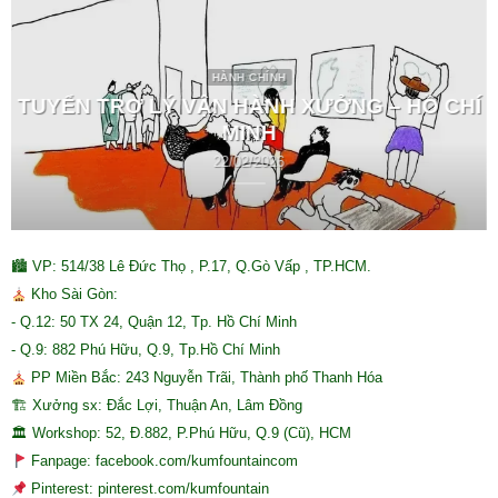
HÀNH CHÍNH
TUYỂN TRỢ LÝ VẬN HÀNH XƯỞNG – HỒ CHÍ
MINH
22/02/2026
🏙 VP: 514/38 Lê Đức Thọ , P.17, Q.Gò Vấp , TP.HCM.
Kho Sài Gòn:
- Q.12: 50 TX 24, Quận 12, Tp. Hồ Chí Minh
- Q.9: 882 Phú Hữu, Q.9, Tp.Hồ Chí Minh
PP Miền Bắc: 243 Nguyễn Trãi, Thành phố Thanh Hóa
🏗 Xưởng sx: Đắc Lợi, Thuận An, Lâm Đồng
🏛 Workshop: 52, Đ.882, P.Phú Hữu, Q.9 (Cũ), HCM
Fanpage: facebook.com/kumfountaincom
Pinterest: pinterest.com/kumfountain