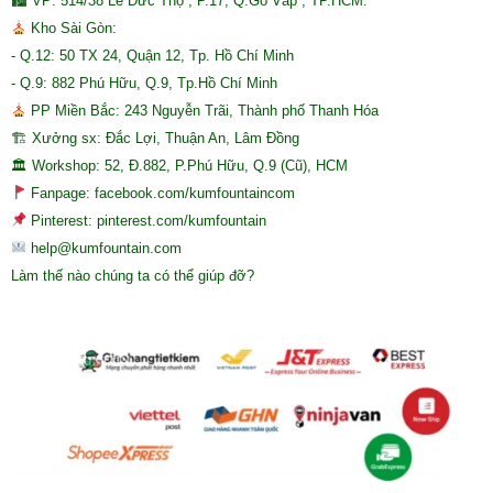
🏙 VP: 514/38 Lê Đức Thọ , P.17, Q.Gò Vấp , TP.HCM.
Kho Sài Gòn:
- Q.12: 50 TX 24, Quận 12, Tp. Hồ Chí Minh
- Q.9: 882 Phú Hữu, Q.9, Tp.Hồ Chí Minh
PP Miền Bắc: 243 Nguyễn Trãi, Thành phố Thanh Hóa
🏗 Xưởng sx: Đắc Lợi, Thuận An, Lâm Đồng
🏛 Workshop: 52, Đ.882, P.Phú Hữu, Q.9 (Cũ), HCM
Fanpage: facebook.com/kumfountaincom
Pinterest: pinterest.com/kumfountain
help@kumfountain.com
Làm thế nào chúng ta có thể giúp đỡ?