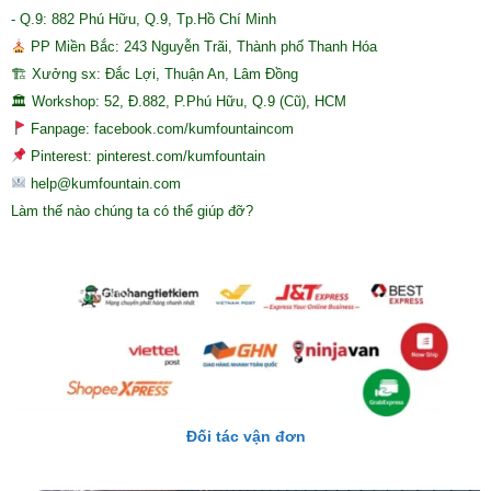
- Q.9: 882 Phú Hữu, Q.9, Tp.Hồ Chí Minh
PP Miền Bắc: 243 Nguyễn Trãi, Thành phố Thanh Hóa
🏗 Xưởng sx: Đắc Lợi, Thuận An, Lâm Đồng
🏛 Workshop: 52, Đ.882, P.Phú Hữu, Q.9 (Cũ), HCM
Fanpage: facebook.com/kumfountaincom
Pinterest: pinterest.com/kumfountain
help@kumfountain.com
Làm thế nào chúng ta có thể giúp đỡ?
Đối tác vận đơn