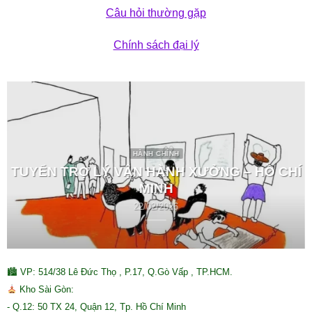
Câu hỏi thường gặp
Chính sách đại lý
HÀNH CHÍNH
TUYỂN TRỢ LÝ VẬN HÀNH XƯỞNG – HỒ CHÍ
MINH
22/02/2026
🏙 VP: 514/38 Lê Đức Thọ , P.17, Q.Gò Vấp , TP.HCM.
Kho Sài Gòn:
- Q.12: 50 TX 24, Quận 12, Tp. Hồ Chí Minh