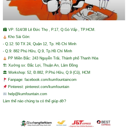
22/02/2026
🏙 VP: 514/38 Lê Đức Thọ , P.17, Q.Gò Vấp , TP.HCM.
Kho Sài Gòn:
- Q.12: 50 TX 24, Quận 12, Tp. Hồ Chí Minh
- Q.9: 882 Phú Hữu, Q.9, Tp.Hồ Chí Minh
PP Miền Bắc: 243 Nguyễn Trãi, Thành phố Thanh Hóa
🏗 Xưởng sx: Đắc Lợi, Thuận An, Lâm Đồng
🏛 Workshop: 52, Đ.882, P.Phú Hữu, Q.9 (Cũ), HCM
Fanpage: facebook.com/kumfountaincom
Pinterest: pinterest.com/kumfountain
help@kumfountain.com
Làm thế nào chúng ta có thể giúp đỡ?