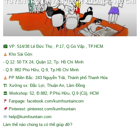
TUYỂN TRỢ LÝ VẬN HÀNH XƯỞNG – HỒ CHÍ
MINH
22/02/2026
🏙 VP: 514/38 Lê Đức Thọ , P.17, Q.Gò Vấp , TP.HCM.
Kho Sài Gòn:
- Q.12: 50 TX 24, Quận 12, Tp. Hồ Chí Minh
- Q.9: 882 Phú Hữu, Q.9, Tp.Hồ Chí Minh
PP Miền Bắc: 243 Nguyễn Trãi, Thành phố Thanh Hóa
🏗 Xưởng sx: Đắc Lợi, Thuận An, Lâm Đồng
🏛 Workshop: 52, Đ.882, P.Phú Hữu, Q.9 (Cũ), HCM
Fanpage: facebook.com/kumfountaincom
Pinterest: pinterest.com/kumfountain
help@kumfountain.com
Làm thế nào chúng ta có thể giúp đỡ?