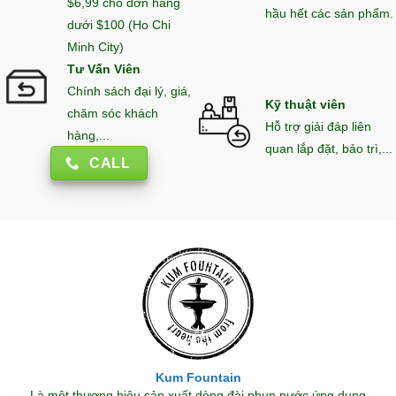
$6,99 cho đơn hàng
hầu hết các sản phẩm.
dưới $100 (Ho Chi
Minh City)
Tư Vấn Viên
Chính sách đại lý, giá,
Kỹ thuật viên
chăm sóc khách
Hỗ trợ giải đáp liên
hàng,...
quan lắp đặt, bảo trì,...
CALL
Kum Fountain
Là một thương hiệu sản xuất dòng đài phun nước ứng dụng