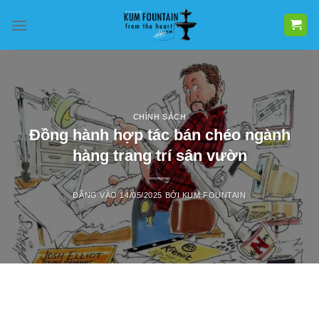
Bỏ
qua
nội
dung
CHÍNH SÁCH
Đồng hành hợp tác bán chéo ngành
hàng trang trí sân vườn
ĐĂNG VÀO
14/05/2025
BỞI
KUM FOUNTAIN