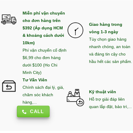
Miễn phí vận chuyển
cho đơn hàng trên
Giao hàng trong
$392 (Áp dụng HCM
vòng 1-3 ngày
& khoảng cách dưới
Tùy chọn giao hàng
10km)
nhanh chóng, an toàn
Phí vận chuyển cố định
và đáng tin cậy cho
$6,99 cho đơn hàng
hầu hết các sản phẩm.
dưới $100 (Ho Chi
Minh City)
Tư Vấn Viên
Chính sách đại lý, giá,
Kỹ thuật viên
chăm sóc khách
Hỗ trợ giải đáp liên
hàng,...
quan lắp đặt, bảo trì,...
CALL