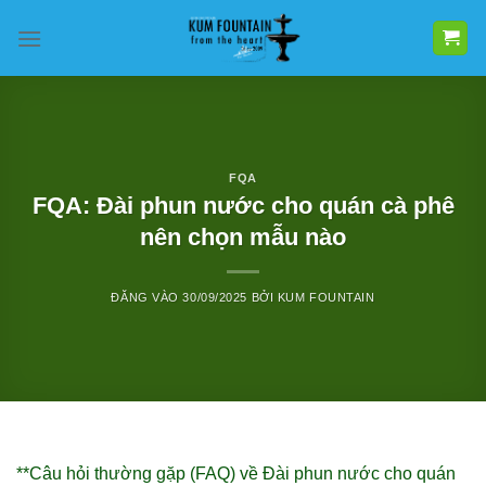
Bỏ
qua
nội
dung
FQA
FQA: Đài phun nước cho quán cà phê
nên chọn mẫu nào
ĐĂNG VÀO
30/09/2025
BỞI
KUM FOUNTAIN
**Câu hỏi thường gặp (FAQ) về Đài phun nước cho quán