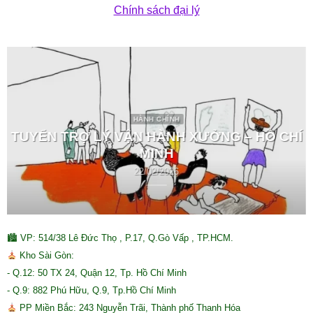
Chính sách đại lý
HÀNH CHÍNH
TUYỂN TRỢ LÝ VẬN HÀNH XƯỞNG – HỒ CHÍ
MINH
22/02/2026
🏙 VP: 514/38 Lê Đức Thọ , P.17, Q.Gò Vấp , TP.HCM.
Kho Sài Gòn:
- Q.12: 50 TX 24, Quận 12, Tp. Hồ Chí Minh
- Q.9: 882 Phú Hữu, Q.9, Tp.Hồ Chí Minh
PP Miền Bắc: 243 Nguyễn Trãi, Thành phố Thanh Hóa