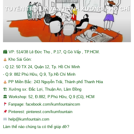
HÀNH CHÍNH
TUYỂN TRỢ LÝ VẬN HÀNH XƯỞNG – HỒ CHÍ
MINH
22/02/2026
🏙 VP: 514/38 Lê Đức Thọ , P.17, Q.Gò Vấp , TP.HCM.
Kho Sài Gòn:
- Q.12: 50 TX 24, Quận 12, Tp. Hồ Chí Minh
- Q.9: 882 Phú Hữu, Q.9, Tp.Hồ Chí Minh
PP Miền Bắc: 243 Nguyễn Trãi, Thành phố Thanh Hóa
🏗 Xưởng sx: Đắc Lợi, Thuận An, Lâm Đồng
🏛 Workshop: 52, Đ.882, P.Phú Hữu, Q.9 (Cũ), HCM
Fanpage: facebook.com/kumfountaincom
Pinterest: pinterest.com/kumfountain
help@kumfountain.com
Làm thế nào chúng ta có thể giúp đỡ?