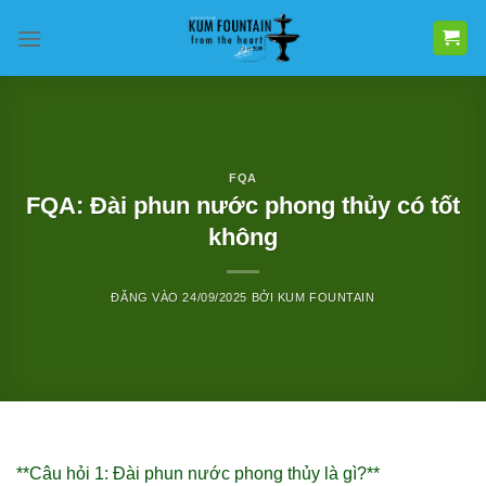
Bỏ
qua
nội
dung
FQA
FQA: Đài phun nước phong thủy có tốt
không
ĐĂNG VÀO
24/09/2025
BỞI
KUM FOUNTAIN
**Câu hỏi 1: Đài phun nước phong thủy là gì?**