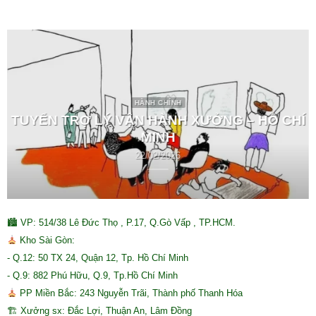
HÀNH CHÍNH
TUYỂN TRỢ LÝ VẬN HÀNH XƯỞNG – HỒ CHÍ
MINH
22/02/2026
🏙 VP: 514/38 Lê Đức Thọ , P.17, Q.Gò Vấp , TP.HCM.
Kho Sài Gòn:
- Q.12: 50 TX 24, Quận 12, Tp. Hồ Chí Minh
- Q.9: 882 Phú Hữu, Q.9, Tp.Hồ Chí Minh
PP Miền Bắc: 243 Nguyễn Trãi, Thành phố Thanh Hóa
🏗 Xưởng sx: Đắc Lợi, Thuận An, Lâm Đồng