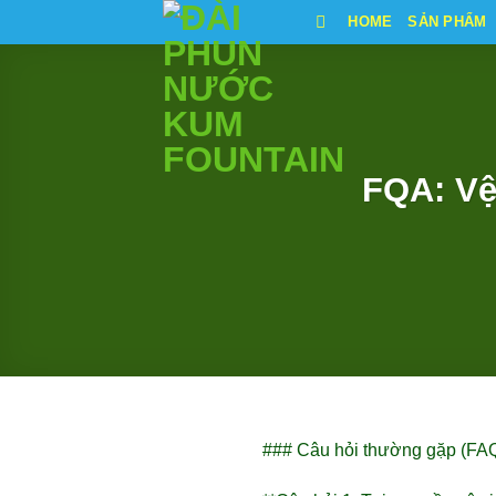
Bỏ
HOME
SẢN PHẨM
qua
nội
dung
FQA: Vệ
### Câu hỏi thường gặp (FA