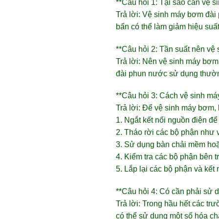
**Câu hỏi 1: Tại sao cần vệ 
Trả lời: Vệ sinh máy bơm đài 
bẩn có thể làm giảm hiệu suất
**Câu hỏi 2: Tần suất nên vệ
Trả lời: Nên vệ sinh máy bơm
đài phun nước sử dụng thườn
**Câu hỏi 3: Cách vệ sinh m
Trả lời: Để vệ sinh máy bơm,
1. Ngắt kết nối nguồn điện đ
2. Tháo rời các bộ phận như 
3. Sử dụng bàn chải mềm hoặc
4. Kiểm tra các bộ phận bên t
5. Lắp lại các bộ phận và kết 
**Câu hỏi 4: Có cần phải sử 
Trả lời: Trong hầu hết các tr
có thể sử dụng một số hóa ch