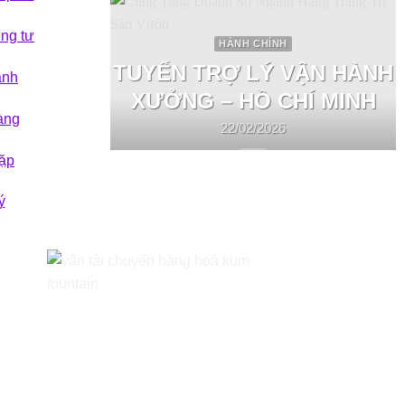
êng tư
HÀNH CHÍNH
TUYỂN TRỢ LÝ VẬN HÀNH
ành
XƯỞNG – HỒ CHÍ MINH
àng
22/02/2026
ặp
ý