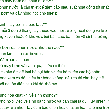
sinh máy bơm đài phun nước?**
phun nước là cần thiết để đảm bảo hiệu suất hoạt động tốt nhất
 bơm và gây hỏng hóc cho thiết bị.
 sinh máy bơm là bao lâu?**
 mỗi 3 đến 6 tháng, tùy thuộc vào môi trường hoạt động và lượ
g xuyên hoặc ở khu vực bụi bẩn cao, bạn nên vệ sinh thường
áy bơm đài phun nước như thế nào?**
 bạn làm theo các bước sau:
ể đảm bảo an toàn.
vỏ máy bơm và cánh quạt (nếu có thể).
 khăn ẩm để loại bỏ bụi bẩn và rêu bám trên các bộ phận.
rong xem có dấu hiệu hư hỏng không, nếu có thì cần thay thế.
nối nguồn điện sau khi đã khô ráo.
dụng hóa chất khi vệ sinh không?**
ường hợp, việc vệ sinh bằng nước và bàn chải là đủ. Tuy nhiên,
ất tẩy rửa nhẹ. Hãy đảm bảo chọn hóa chất an toàn cho môi tr