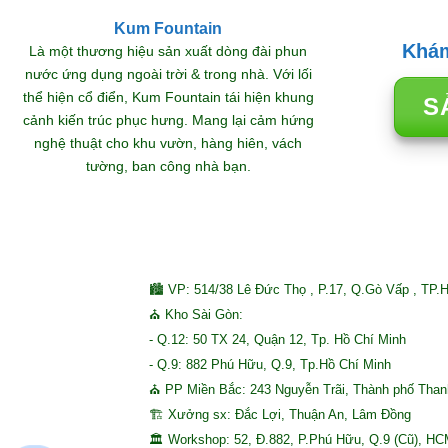
Kum Fountain
Khám
Là một thương hiệu sản xuất dòng đài phun
nước ứng dụng ngoài trời & trong nhà. Với lối
thể hiện cổ điển, Kum Fountain tái hiện khung
S
cảnh kiến trúc phục hưng. Mang lại cảm hứng
nghệ thuật cho khu vườn, hàng hiên, vách
tường, ban công nhà bạn.
🏙 VP: 514/38 Lê Đức Thọ , P.17, Q.Gò Vấp , TP.
⛪ Kho Sài Gòn:
- Q.12: 50 TX 24, Quận 12, Tp. Hồ Chí Minh
- Q.9: 882 Phú Hữu, Q.9, Tp.Hồ Chí Minh
⛪ PP Miền Bắc: 243 Nguyễn Trãi, Thành phố Tha
🏗 Xưởng sx: Đắc Lợi, Thuận An, Lâm Đồng
🏛 Workshop: 52, Đ.882, P.Phú Hữu, Q.9 (Cũ), H