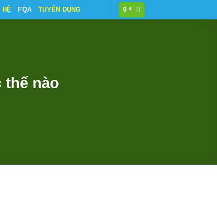
N HỆ
FQA
TUYỂN DỤNG
0
₫
 thế nào