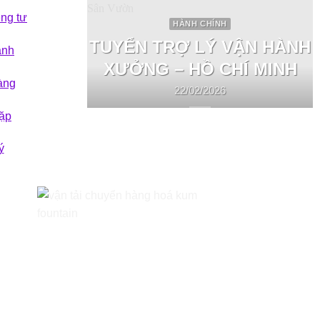
êng tư
HÀNH CHÍNH
TUYỂN TRỢ LÝ VẬN HÀNH
ành
XƯỞNG – HỒ CHÍ MINH
àng
22/02/2026
ặp
ý