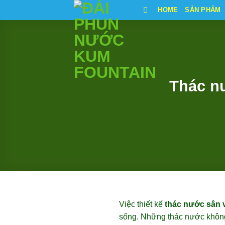
Bỏ
HOME
SẢN PHẨM
qua
nội
dung
Thác nư
Việc thiết kế
thác nước sân v
sống. Những thác nước không 