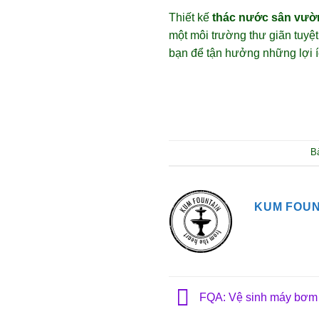
Thiết kế
thác nước sân vườn 
một môi trường thư giãn tuyệ
bạn để tận hưởng những lợi í
B
KUM FOUN
FQA: Vệ sinh máy bơm 