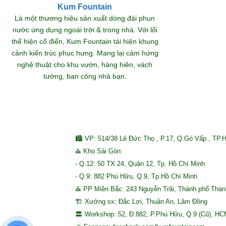
Kum Fountain
Khám
Là một thương hiệu sản xuất dòng đài phun
nước ứng dụng ngoài trời & trong nhà. Với lối
thể hiện cổ điển, Kum Fountain tái hiện khung
S
cảnh kiến trúc phục hưng. Mang lại cảm hứng
nghệ thuật cho khu vườn, hàng hiên, vách
tường, ban công nhà bạn.
🏙 VP: 514/38 Lê Đức Thọ , P.17, Q.Gò Vấp , TP.
⛪ Kho Sài Gòn:
- Q.12: 50 TX 24, Quận 12, Tp. Hồ Chí Minh
- Q.9: 882 Phú Hữu, Q.9, Tp.Hồ Chí Minh
⛪ PP Miền Bắc: 243 Nguyễn Trãi, Thành phố Tha
🏗 Xưởng sx: Đắc Lợi, Thuận An, Lâm Đồng
🏛 Workshop: 52, Đ.882, P.Phú Hữu, Q.9 (Cũ), H