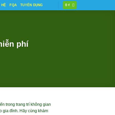
N HỆ
FQA
TUYỂN DỤNG
0
₫
miễn phí
n trong trang trí không gian
o gia đình. Hãy cùng khám