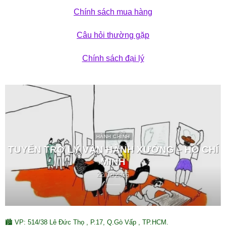
Chính sách mua hàng
Câu hỏi thường gặp
Chính sách đại lý
HÀNH CHÍNH
TUYỂN TRỢ LÝ VẬN HÀNH XƯỞNG – HỒ CHÍ
MINH
22/02/2026
🏙 VP: 514/38 Lê Đức Thọ , P.17, Q.Gò Vấp , TP.HCM.