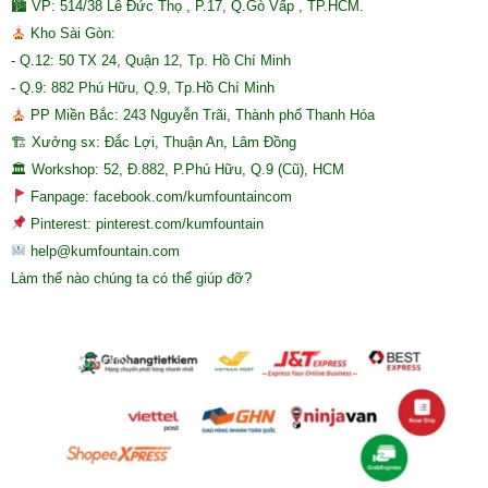
🏙 VP: 514/38 Lê Đức Thọ , P.17, Q.Gò Vấp , TP.HCM.
Kho Sài Gòn:
- Q.12: 50 TX 24, Quận 12, Tp. Hồ Chí Minh
- Q.9: 882 Phú Hữu, Q.9, Tp.Hồ Chí Minh
PP Miền Bắc: 243 Nguyễn Trãi, Thành phố Thanh Hóa
🏗 Xưởng sx: Đắc Lợi, Thuận An, Lâm Đồng
🏛 Workshop: 52, Đ.882, P.Phú Hữu, Q.9 (Cũ), HCM
Fanpage: facebook.com/kumfountaincom
Pinterest: pinterest.com/kumfountain
help@kumfountain.com
Làm thế nào chúng ta có thể giúp đỡ?