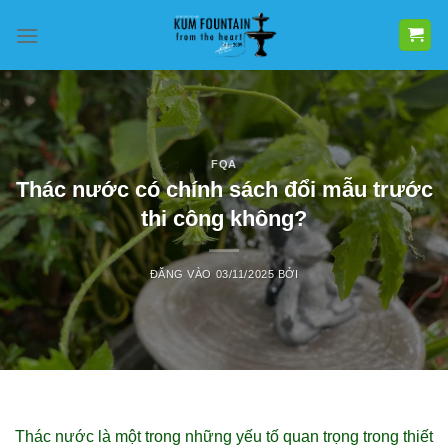
Bỏ
qua
nội
dung
FQA
Thác nước có chính sách đổi mẫu trước
thi công không?
ĐĂNG VÀO
03/11/2025
BỞI
Thác nước là một trong những yếu tố quan trọng trong thiết