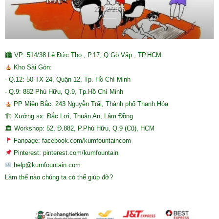
22/02/2026
🏙 VP: 514/38 Lê Đức Thọ , P.17, Q.Gò Vấp , TP.HCM.
Kho Sài Gòn:
- Q.12: 50 TX 24, Quận 12, Tp. Hồ Chí Minh
- Q.9: 882 Phú Hữu, Q.9, Tp.Hồ Chí Minh
PP Miền Bắc: 243 Nguyễn Trãi, Thành phố Thanh Hóa
🏗 Xưởng sx: Đắc Lợi, Thuận An, Lâm Đồng
🏛 Workshop: 52, Đ.882, P.Phú Hữu, Q.9 (Cũ), HCM
Fanpage: facebook.com/kumfountaincom
Pinterest: pinterest.com/kumfountain
help@kumfountain.com
Làm thế nào chúng ta có thể giúp đỡ?