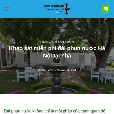
Bỏ
qua
nội
dung
TRANG TRÍ SÂN VƯỜN
Khảo sát miễn phí đài phun nước Hà
Nội tại nhà
ĐĂNG VÀO
04/10/2025
BỞI
Đài phun nước không chỉ là một phần của cảnh quan đô