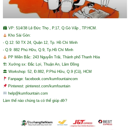
22/02/2026
🏙 VP: 514/38 Lê Đức Thọ , P.17, Q.Gò Vấp , TP.HCM.
Kho Sài Gòn:
- Q.12: 50 TX 24, Quận 12, Tp. Hồ Chí Minh
- Q.9: 882 Phú Hữu, Q.9, Tp.Hồ Chí Minh
PP Miền Bắc: 243 Nguyễn Trãi, Thành phố Thanh Hóa
🏗 Xưởng sx: Đắc Lợi, Thuận An, Lâm Đồng
🏛 Workshop: 52, Đ.882, P.Phú Hữu, Q.9 (Cũ), HCM
Fanpage: facebook.com/kumfountaincom
Pinterest: pinterest.com/kumfountain
help@kumfountain.com
Làm thế nào chúng ta có thể giúp đỡ?