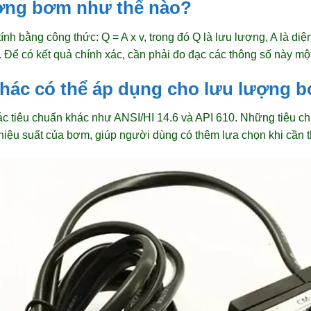
ượng bơm như thế nào?
h bằng công thức: Q = A x v, trong đó Q là lưu lượng, A là diệ
. Để có kết quả chính xác, cần phải đo đạc các thông số này mộ
khác có thể áp dụng cho lưu lượng 
c tiêu chuẩn khác như ANSI/HI 14.6 và API 610. Những tiêu c
hiệu suất của bơm, giúp người dùng có thêm lựa chọn khi cần th