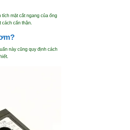
n tích mặt cắt ngang của ống
t cách cẩn thận.
bơm?
huẩn này cũng quy định cách
iết.