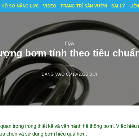
HỒ SƠ NĂNG LỰC
VIDEO
TRANG TRÍ SÂN VƯỜN
ĐẠI LÝ
LIÊ
FQA
ượng bơm tính theo tiêu chuẩ
ĐĂNG VÀO
06/10/2025
BỞI
uan trọng trong thiết kế và vận hành hệ thống bơm. Việc hiểu r
lựa chọn và sử dụng bơm hiệu quả hơn.