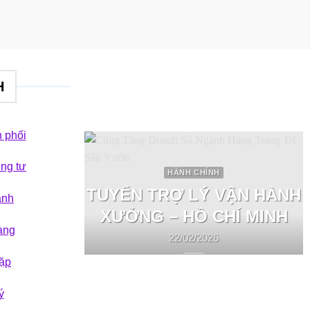
H
 phối
êng tư
HÀNH CHÍNH
TUYỂN TRỢ LÝ VẬN HÀNH
ành
XƯỞNG – HỒ CHÍ MINH
àng
22/02/2026
ặp
ý