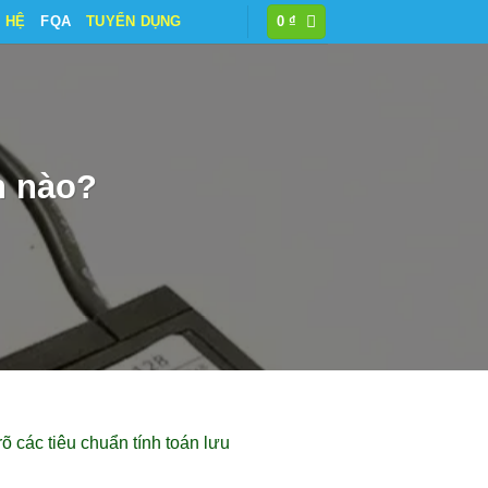
N HỆ
FQA
TUYỂN DỤNG
0
₫
n nào?
õ các tiêu chuẩn tính toán lưu