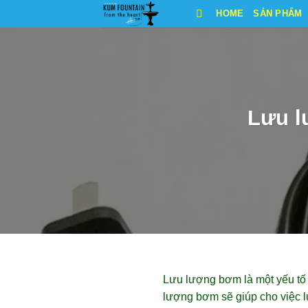
Bỏ
HOME
SẢN PHẨM
qua
nội
dung
Lưu l
Lưu lượng bơm là một yếu tố q
lượng bơm sẽ giúp cho việc 