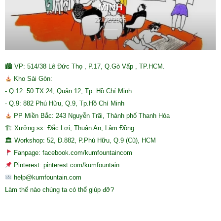
MINH
22/02/2026
🏙 VP: 514/38 Lê Đức Thọ , P.17, Q.Gò Vấp , TP.HCM.
Kho Sài Gòn:
- Q.12: 50 TX 24, Quận 12, Tp. Hồ Chí Minh
- Q.9: 882 Phú Hữu, Q.9, Tp.Hồ Chí Minh
PP Miền Bắc: 243 Nguyễn Trãi, Thành phố Thanh Hóa
🏗 Xưởng sx: Đắc Lợi, Thuận An, Lâm Đồng
🏛 Workshop: 52, Đ.882, P.Phú Hữu, Q.9 (Cũ), HCM
Fanpage: facebook.com/kumfountaincom
Pinterest: pinterest.com/kumfountain
help@kumfountain.com
Làm thế nào chúng ta có thể giúp đỡ?