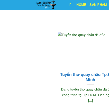
Bỏ
HOME
SẢN PHẨM
qua
nội
dung
Tuyển thợ quay chậu Tp.
Minh
Đang tuyển thợ quay chậu đá 
công trình tại Tp.HCM. Liên h
[...]