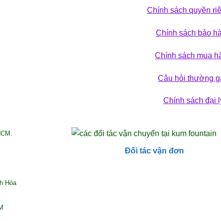
Chính sách quyền ri
 phá bộ sưu tập
Chính sách bảo h
ẢN PHẨM
Chính sách mua h
Câu hỏi thường g
Chính sách đại l
HCM.
Đối tác vận đơn
nh Hóa
CM