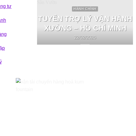
êng tư
HÀNH CHÍNH
TUYỂN TRỢ LÝ VẬN HÀNH
ành
XƯỞNG – HỒ CHÍ MINH
àng
22/02/2026
ặp
ý