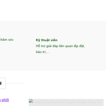
 chăm sóc
Kỹ thuật viên
Hỗ trợ giải đáp liên quan lắp đặt,
bảo trì,...
H
 phối