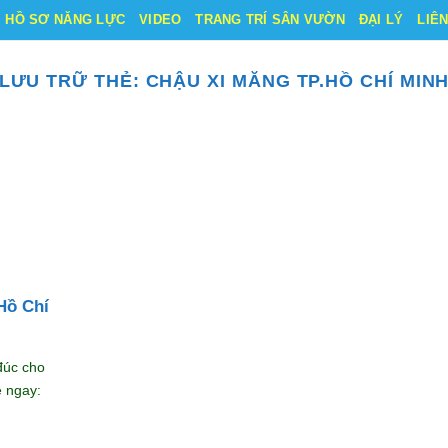
HỒ SƠ NĂNG LỰC
VIDEO
TRANG TRÍ SÂN VƯỜN
ĐẠI LÝ
LIÊ
LƯU TRỮ THẺ:
CHẬU XI MĂNG TP.HỒ CHÍ MIN
Hồ Chí
đúc cho
ệ ngay: