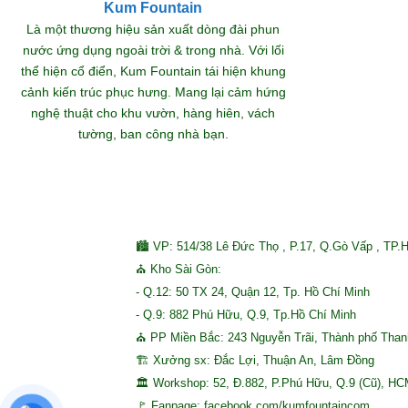
Kum Fountain
Khám
Là một thương hiệu sản xuất dòng đài phun
nước ứng dụng ngoài trời & trong nhà. Với lối
thể hiện cổ điển, Kum Fountain tái hiện khung
S
cảnh kiến trúc phục hưng. Mang lại cảm hứng
nghệ thuật cho khu vườn, hàng hiên, vách
tường, ban công nhà bạn.
🏙 VP: 514/38 Lê Đức Thọ , P.17, Q.Gò Vấp , TP.
⛪ Kho Sài Gòn:
- Q.12: 50 TX 24, Quận 12, Tp. Hồ Chí Minh
- Q.9: 882 Phú Hữu, Q.9, Tp.Hồ Chí Minh
⛪ PP Miền Bắc: 243 Nguyễn Trãi, Thành phố Tha
🏗 Xưởng sx: Đắc Lợi, Thuận An, Lâm Đồng
🏛 Workshop: 52, Đ.882, P.Phú Hữu, Q.9 (Cũ), H
🚩 Fanpage: facebook.com/kumfountaincom