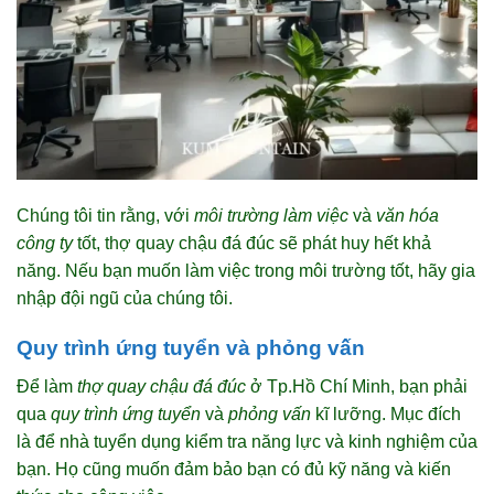
Chúng tôi tin rằng, với
môi trường làm việc
và
văn hóa
công ty
tốt, thợ quay chậu đá đúc sẽ phát huy hết khả
năng. Nếu bạn muốn làm việc trong môi trường tốt, hãy gia
nhập đội ngũ của chúng tôi.
Quy trình ứng tuyển và phỏng vấn
Để làm
thợ quay chậu đá đúc
ở Tp.Hồ Chí Minh, bạn phải
qua
quy trình ứng tuyển
và
phỏng vấn
kĩ lưỡng. Mục đích
là để nhà tuyển dụng kiểm tra năng lực và kinh nghiệm của
bạn. Họ cũng muốn đảm bảo bạn có đủ kỹ năng và kiến