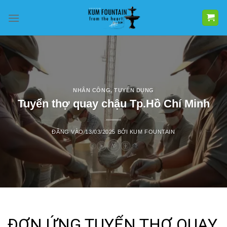
Bỏ
qua
nội
dung
NHÂN CÔNG
,
TUYỂN DỤNG
Tuyển thợ quay chậu Tp.Hồ Chí Minh
ĐĂNG VÀO
13/03/2025
BỞI
KUM FOUNTAIN