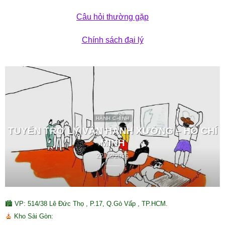
Câu hỏi thường gặp
Chính sách đại lý
HÀNH CHÍNH
TUYỂN TRỢ LÝ VẬN HÀNH XƯỞNG – HỒ CHÍ
MINH
22/02/2026
🏙 VP: 514/38 Lê Đức Thọ , P.17, Q.Gò Vấp , TP.HCM.
Kho Sài Gòn: