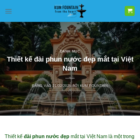
Bỏ
qua
nội
dung
DANH MỤC
Thiết kế đài phun nước đẹp mắt tại Việt
Nam
ĐĂNG VÀO
21/02/2025
BỞI
KUM FOUNTAIN
Thiết kế
đài phun nước đẹp
mắt tại Việt Nam là một trong