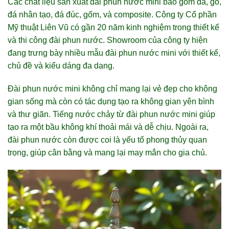
Các chất liệu sản xuất đài phun nước mini bao gồm đá, gỗ,
đá nhân tạo, đá đúc, gốm, và composite. Công ty Cổ phần
Mỹ thuật Liên Vũ có gần 20 năm kinh nghiệm trong thiết kế
và thi công đài phun nước. Showroom của công ty hiện
đang trưng bày nhiều mẫu đài phun nước mini với thiết kế,
chủ đề và kiểu dáng đa dạng.
Đài phun nước mini không chỉ mang lại vẻ đẹp cho không
gian sống mà còn có tác dụng tạo ra không gian yên bình
và thư giãn. Tiếng nước chảy từ đài phun nước mini giúp
tạo ra một bầu không khí thoải mái và dễ chịu. Ngoài ra,
đài phun nước còn được coi là yếu tố phong thủy quan
trọng, giúp cân bằng và mang lại may mắn cho gia chủ.