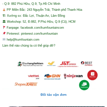
- Q.9: 882 Phú Hữu, Q.9, Tp.Hồ Chí Minh
PP Miền Bắc: 243 Nguyễn Trãi, Thành phố Thanh Hóa
🏗 Xưởng sx: Đắc Lợi, Thuận An, Lâm Đồng
🏛 Workshop: 52, Đ.882, P.Phú Hữu, Q.9 (Cũ), HCM
Fanpage: facebook.com/kumfountaincom
Pinterest: pinterest.com/kumfountain
help@kumfountain.com
Làm thế nào chúng ta có thể giúp đỡ?
Đối tác vận đơn