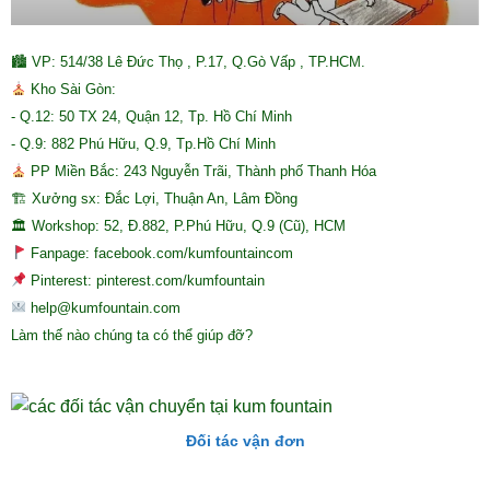
🏙 VP: 514/38 Lê Đức Thọ , P.17, Q.Gò Vấp , TP.HCM.
Kho Sài Gòn:
- Q.12: 50 TX 24, Quận 12, Tp. Hồ Chí Minh
- Q.9: 882 Phú Hữu, Q.9, Tp.Hồ Chí Minh
PP Miền Bắc: 243 Nguyễn Trãi, Thành phố Thanh Hóa
🏗 Xưởng sx: Đắc Lợi, Thuận An, Lâm Đồng
🏛 Workshop: 52, Đ.882, P.Phú Hữu, Q.9 (Cũ), HCM
Fanpage: facebook.com/kumfountaincom
Pinterest: pinterest.com/kumfountain
help@kumfountain.com
Làm thế nào chúng ta có thể giúp đỡ?
Đối tác vận đơn